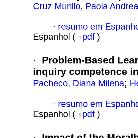
Cruz Murillo, Paola Andre
·
resumo em Espanho
Espanhol (
pdf
)
·
Problem-Based Learn
inquiry competence in
;
Pacheco, Diana Milena
H
·
resumo em Espanho
Espanhol (
pdf
)
·
Impact of the Mora