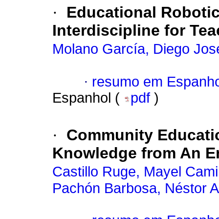
·
Educational Robotics
Interdiscipline for Te
Molano García, Diego Jos
·
resumo em Espanho
Espanhol (
pdf
)
·
Community Educatio
Knowledge from An E
Castillo Ruge, Mayel Cami
Pachón Barbosa, Néstor A