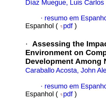
Díaz Muegue, Luis Carlos
·
resumo em Espanho
Espanhol (
pdf
)
·
Assessing the Impact
Environment on Compe
Development Among N
Caraballo Acosta, John Al
·
resumo em Espanho
Espanhol (
pdf
)