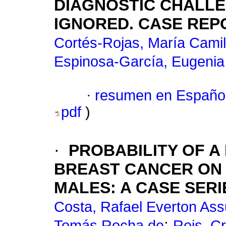
DIAGNOSTIC CHALLE
IGNORED. CASE REP
Cortés-Rojas, María Cami
Espinosa-García, Eugenia
·
resumen en Españo
pdf
)
·
PROBABILITY OF 
BREAST CANCER ON 
MALES: A CASE SERI
Costa, Rafael Everton Ass
;
Tomás Rocha de
Reis, Cr