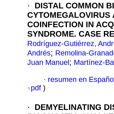
·
DISTAL COMMON BI
CYTOMEGALOVIRUS
COINFECTION IN AC
SYNDROME. CASE R
Rodríguez-Gutiérrez, And
;
Andrés
Remolina-Granado
;
Juan Manuel
Martínez-Ba
·
resumen en Españo
pdf
)
·
DEMYELINATING DI