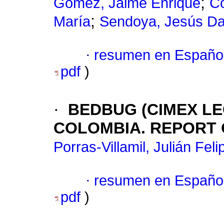
;
Gómez, Jaime Enrique
Co
;
María
Sendoya, Jesús Da
·
resumen en Españo
pdf
)
·
BEDBUG (CIMEX LE
COLOMBIA. REPORT
Porras-Villamil, Julián Feli
·
resumen en Españo
pdf
)