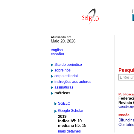
Atualizado em
Maio 20, 2026
english
español
Site do periódico
Pesqu
sobre nós
corpo editorial
instruções aos autores
assinaturas
métricas
Publicaçã
Federac
Revista 
SciELO
versão im
Google Scholar
Missão
2019
Difundir
índice h5:
10
Obstetric
mediana h5:
15
mais detalhes