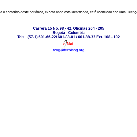
o o conteúdo deste periódico, exceto onde está identificado, está licenciado sob uma
Licenç
Carrera 15 No. 98 - 42, Oficinas 204 - 205
Bogotá - Colombia
Tels.: (57-1) 601-66-22/ 601-88-01 / 601-88-33 Ext. 108 - 102
rcog@fecolsog.org