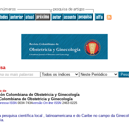
isa
o de
ión Colombiana de Obstetricia y Ginecología
Colombiana de Obstetricia y Ginecología
pressa
ISSN
0034-7434
versão On-line
ISSN
2463-0225
 a pesquisa científica local , latinoamericana e do Caribe no campo da Ginecol
ia.