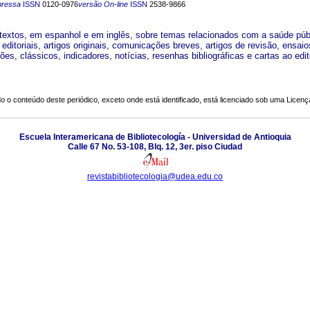
pressa
ISSN
0120-0976
versão On-line
ISSN
2538-9866
 textos, em espanhol e em inglês, sobre temas relacionados com a saúde púb
editoriais, artigos originais, comunicações breves, artigos de revisão, ensaio
ões, clássicos, indicadores, notícias, resenhas bibliográficas e cartas ao edit
o o conteúdo deste periódico, exceto onde está identificado, está licenciado sob uma
Licenç
Escuela Interamericana de Bibliotecología - Universidad de Antioquia
Calle 67 No. 53-108, Blq. 12, 3er. piso Ciudad
revistabibliotecologia@udea.edu.co