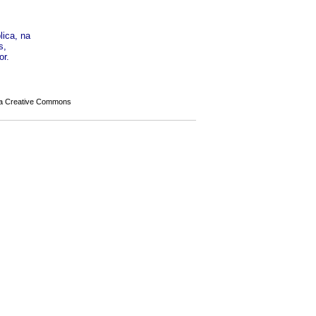
lica, na
s,
or.
a Creative Commons