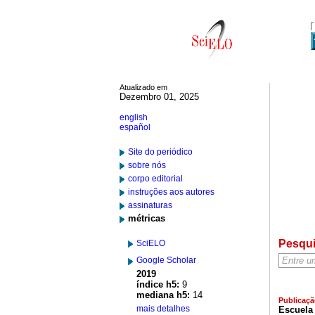
Atualizado em
Dezembro 01, 2025
english
español
Site do periódico
sobre nós
corpo editorial
instruções aos autores
assinaturas
métricas
Pesqu
SciELO
Google Scholar
2019
índice h5:
9
mediana h5:
14
Publicaçã
mais detalhes
Escuela 