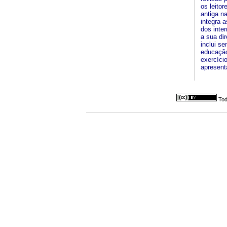
os leito
antiga n
integra 
dos inte
a sua dir
inclui s
educação
exercíci
apresent
Tod