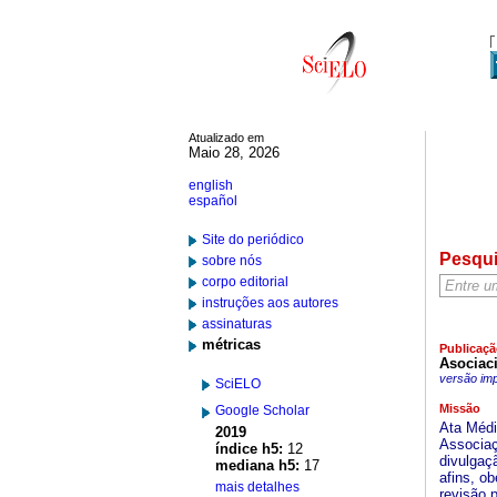
Atualizado em
Maio 28, 2026
english
español
Site do periódico
Pesqu
sobre nós
corpo editorial
instruções aos autores
assinaturas
métricas
Publicaçã
Asociac
versão im
SciELO
Missão
Google Scholar
Ata Médi
2019
Associaç
índice h5:
12
divulgaç
mediana h5:
17
afins, o
mais detalhes
revisão 