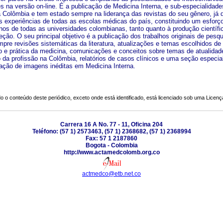
res na versão on-line. É a publicação de Medicina Interna, e sub-especialidad
a Colômbia e tem estado sempre na liderança das revistas do seu gênero, já 
as experiências de todas as escolas médicas do país, constituindo um esfor
rnos de todas as universidades colombianas, tanto quanto à produção científ
eção. O seu principal objetivo é a publicação dos trabalhos originais de pesq
empre revisões sistemáticas da literatura, atualizações e temas escolhidos de
 e prática da medicina, comunicações e conceitos sobre temas de atualidad
o da profissão na Colômbia, relatórios de casos clínicos e uma seção especia
ação de imagens inéditas em Medicina Interna.
o o conteúdo deste periódico, exceto onde está identificado, está licenciado sob uma
Licenç
Carrera 16 A No. 77 - 11, Oficina 204
Teléfono: (57 1) 2573463, (57 1) 2368682, (57 1) 2368994
Fax: 57 1 2187860
Bogota - Colombia
http://www.actamedcolomb.org.co
actmedco@etb.net.co