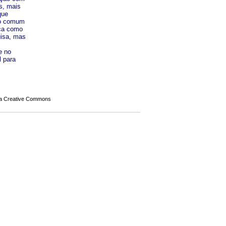
es, mais
que
ço comum
ica como
uisa, mas
e no
l para
a Creative Commons