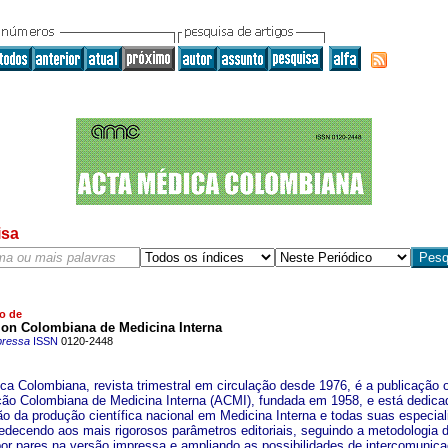
isa
o de
ion Colombiana de Medicina Interna
pressa
ISSN
0120-2448
ca Colombiana, revista trimestral em circulação desde 1976, é a publicação of
ão Colombiana de Medicina Interna (ACMI), fundada em 1958, e está dedica
ão da produção científica nacional em Medicina Interna e todas suas especia
bedecendo aos mais rigorosos parâmetros editoriais, seguindo a metodologia 
por pares na versão impressa e ampliando as possibilidades de intercomunic