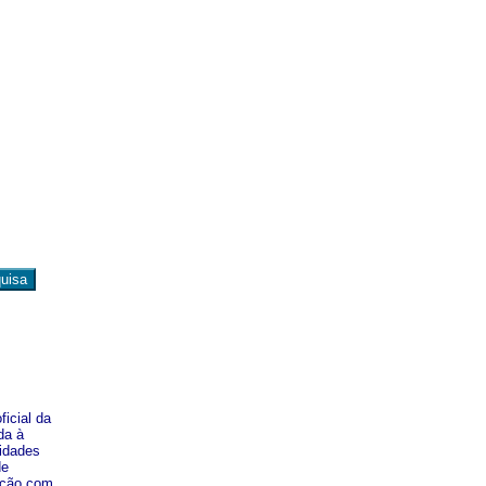
icial da
da à
lidades
de
ação com