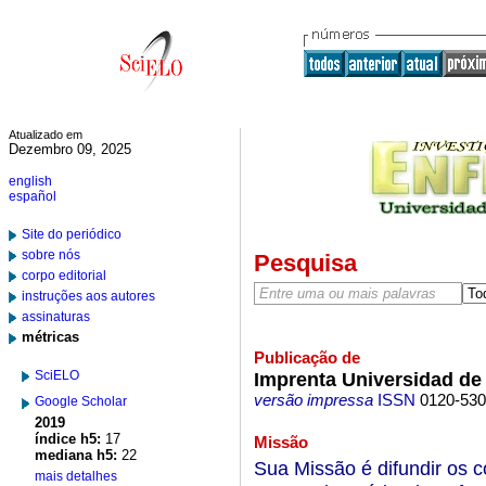
Atualizado em
Dezembro 09, 2025
english
español
Site do periódico
sobre nós
Pesquisa
corpo editorial
instruções aos autores
assinaturas
métricas
Publicação de
SciELO
Imprenta Universidad de
versão impressa
ISSN
0120-53
Google Scholar
2019
índice h5:
17
Missão
mediana h5:
22
Sua Missão é difundir os c
mais detalhes