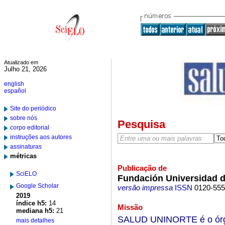
Atualizado em
Julho 21, 2026
english
español
Site do periódico
sobre nós
Pesquisa
corpo editorial
instruções aos autores
assinaturas
métricas
Publicação de
SciELO
Fundación Universidad de
Google Scholar
versão impressa
ISSN
0120-55
2019
índice h5:
14
Missão
mediana h5:
21
SALUD UNINORTE é o órgão
mais detalhes