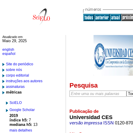
Atualizado em
Maio 29, 2025
english
español
Site do periódico
sobre nós
corpo editorial
instruções aos autores
Pesquisa
assinaturas
métricas
SciELO
Google Scholar
Publicação de
2019
Universidad CES
índice h5:
7
versão impressa
ISSN
0120-87
mediana h5:
13
mais detalhes