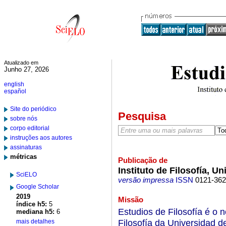
Atualizado em
Junho 27, 2026
english
español
Site do periódico
Pesquisa
sobre nós
corpo editorial
instruções aos autores
assinaturas
métricas
Publicação de
Instituto de Filosofía, U
SciELO
versão impressa
ISSN
0121-36
Google Scholar
2019
Missão
índice h5:
5
Estudios de Filosofía é o n
mediana h5:
6
Filosofía da Universidad d
mais detalhes