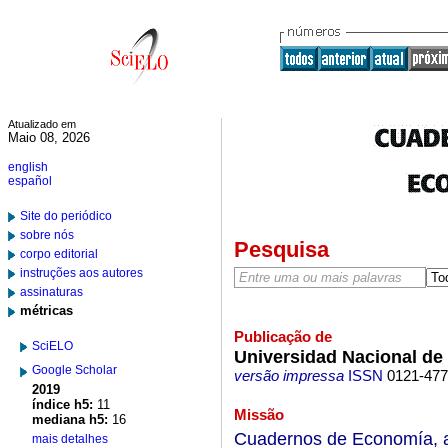
Atualizado em
Maio 08, 2026
english
español
Site do periódico
sobre nós
Pesquisa
corpo editorial
instruções aos autores
assinaturas
métricas
Publicação de
SciELO
Universidad Nacional de
Google Scholar
versão impressa
ISSN
0121-47
2019
índice h5:
11
Missão
mediana h5:
16
Cuadernos de Economía, a
mais detalhes