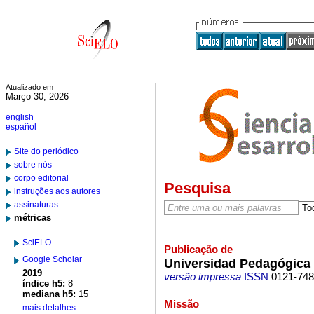
Atualizado em
Março 30, 2026
english
español
Site do periódico
sobre nós
corpo editorial
Pesquisa
instruções aos autores
assinaturas
métricas
SciELO
Publicação de
Google Scholar
Universidad Pedagógica 
2019
versão impressa
ISSN
0121-74
índice h5:
8
mediana h5:
15
Missão
mais detalhes