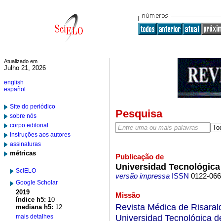
Atualizado em
Julho 21, 2026
english
español
Site do periódico
Pesquisa
sobre nós
corpo editorial
instruções aos autores
assinaturas
métricas
Publicação de
Universidad Tecnológica
SciELO
versão impressa
ISSN
0122-06
Google Scholar
2019
Missão
índice h5:
10
Revista Médica de Risarald
mediana h5:
12
Universidad Tecnológica de 
mais detalhes