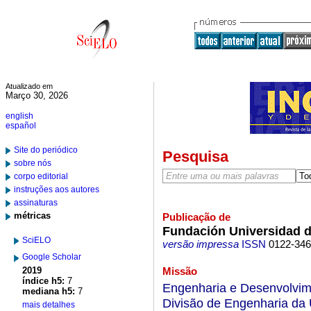
Atualizado em
Março 30, 2026
english
español
Site do periódico
Pesquisa
sobre nós
corpo editorial
instruções aos autores
assinaturas
métricas
Publicação de
Fundación Universidad d
SciELO
versão impressa
ISSN
0122-34
Google Scholar
2019
Missão
índice h5:
7
Engenharia e Desenvolvime
mediana h5:
7
Divisão de Engenharia da U
mais detalhes