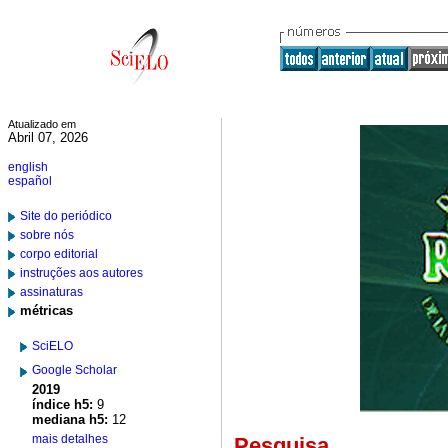
Atualizado em
Abril 07, 2026
english
español
Site do periódico
sobre nós
corpo editorial
instruções aos autores
assinaturas
métricas
SciELO
Google Scholar
2019
índice h5:
9
mediana h5:
12
mais detalhes
Pesquisa