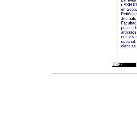
La revist
(ISSN 01
en Scopu
Periódic
Journals 
Facultad
publicad
artículos
editor y
español, 
ciencias 