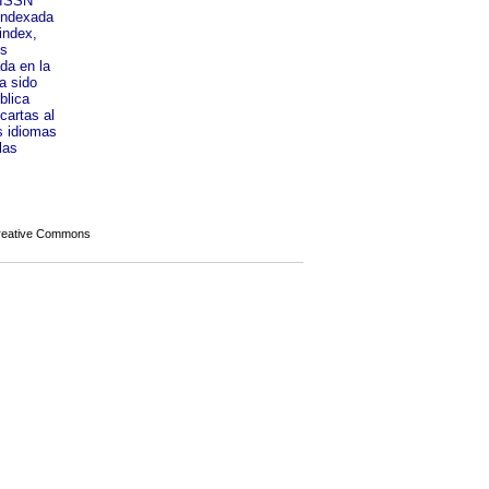
l ISSN
indexada
index,
ss
da en la
a sido
blica
cartas al
s idiomas
las
Creative Commons