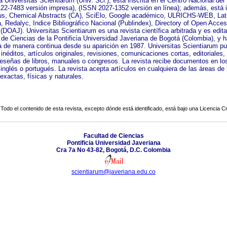
a Universitas Scientiarum (Univ. Sci.), está inscrita en el Centro Nacional de
22-7483 versión impresa), (ISSN 2027-1352 versión en línea); además, está 
s, Chemical Abstracts (CA), SciElo, Google académico, ULRICHS-WEB, Lat
a, Redalyc, Indice Bibliográfico Nacional (Publindex), Directory of Open Acce
(DOAJ). Universitas Scientiarum es una revista científica arbitrada y es edita
 de Ciencias de la Pontificia Universidad Javeriana de Bogotá (Colombia), y h
a de manera continua desde su aparición en 1987. Universitas Scientiarum pu
 inéditos, artículos originales, revisiones, comunicaciones cortas, editoriales, 
 reseñas de libros, manuales o congresos. La revista recibe documentos en lo
inglés o portugués. La revista acepta artículos en cualquiera de las áreas de 
exactas, físicas y naturales.
Todo el contenido de esta revista, excepto dónde está identificado, está bajo una
Licencia 
Facultad de Ciencias
Pontificia Universidad Javeriana
Cra 7a No 43-82, Bogotá, D.C. Colombia
scientiarum@javeriana.edu.co