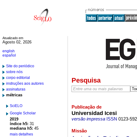
Atualizado em
Agosto 02, 2026
english
español
Site do periódico
sobre nós
corpo editorial
Pesquisa
instruções aos autores
assinaturas
métricas
SciELO
Publicação de
Universidad Icesi
Google Scholar
versão impressa
ISSN
0123-59
2019
índice h5:
31
mediana h5:
45
Missão
mais detalhes