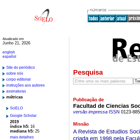
Atualizado em
Junho 21, 2026
english
español
Site do periódico
Pesquisa
sobre nós
corpo editorial
instruções aos autores
assinaturas
métricas
Publicação de
Facultad de Ciencias Soc
SciELO
versão impressa
ISSN
0123-88
Google Scholar
2019
Missão
índice h5:
16
A Revista de Estudios Soci
mediana h5:
25
mais detalhes
criada em 1998 pela Facul