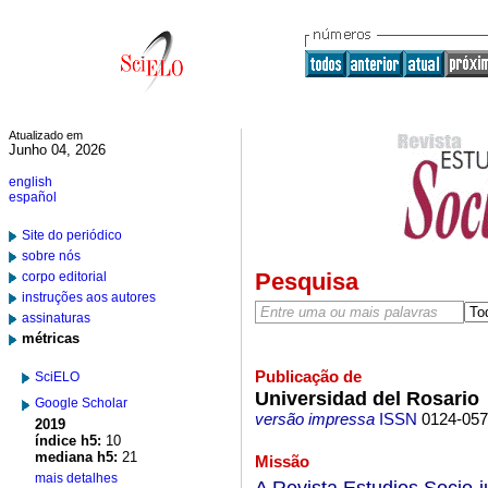
Atualizado em
Junho 04, 2026
english
español
Site do periódico
sobre nós
Pesquisa
corpo editorial
instruções aos autores
assinaturas
métricas
Publicação de
SciELO
Universidad del Rosario
Google Scholar
versão impressa
ISSN
0124-05
2019
índice h5:
10
mediana h5:
21
Missão
mais detalhes
A Revista Estudios Socio-j