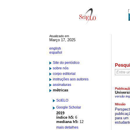
Atualizado em
Março 17, 2025
english
español
Site do periódico
Pesqu
sobre nós
corpo editorial
instruções aos autores
assinaturas
Publicaçã
métricas
Univers
versão im
SciELO
Missão
Google Scholar
Perspect
2019
publicaç
índice h5:
6
para um p
mediana h5:
12
estudant
mais detalhes