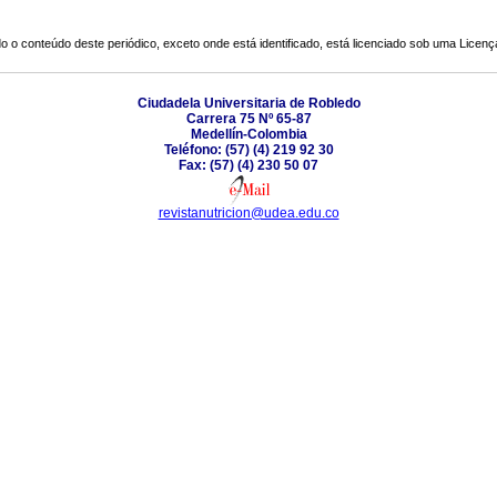
o o conteúdo deste periódico, exceto onde está identificado, está licenciado sob uma
Licenç
Ciudadela Universitaria de Robledo
Carrera 75 Nº 65-87
Medellín-Colombia
Teléfono: (57) (4) 219 92 30
Fax: (57) (4) 230 50 07
revistanutricion@udea.edu.co