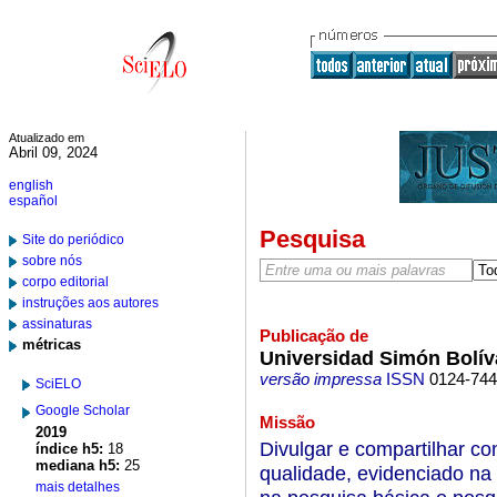
Atualizado em
Abril 09, 2024
english
español
Pesquisa
Site do periódico
sobre nós
corpo editorial
instruções aos autores
assinaturas
Publicação de
métricas
Universidad Simón Bolív
versão impressa
ISSN
0124-74
SciELO
Google Scholar
Missão
2019
Divulgar e compartilhar co
índice h5:
18
mediana h5:
25
qualidade, evidenciado na 
mais detalhes