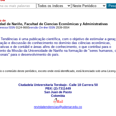
o de
dad de Nariño, Facultad de Ciencias Económicas y Administrativas
pressa
ISSN
0124-8693
versão On-line
ISSN
2539-0554
a Tendências é uma publicação científica, com o objetivo de estimular a geraç
ação e discussão do conhecimento no domínio das ciências econômicas,
ativas e de contábil e áreas afins de conhecimento, o que contribui para o
nto da Missão da Universidade de Nariño na formação de "seres humanos, 
sionais" para o desenvolvimento do país.
o o conteúdo deste periódico, exceto onde está identificado, está licenciado sob uma
Licenç
Ciudadela Universitaria Torobajo - Calle 18 Carrera 50
PBX: (2)-7311449
San Juan de Pasto
Colombia
revistatendencias@udenar.edu.co