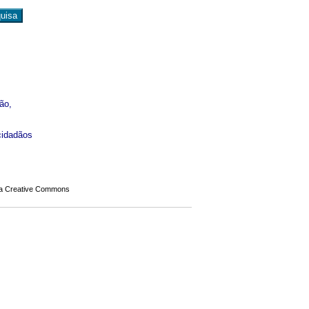
ão,
cidadãos
a Creative Commons