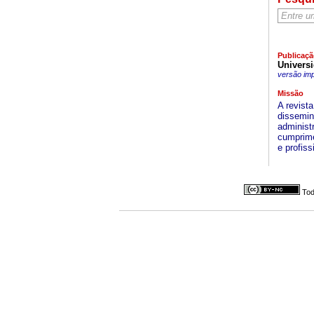
Publicaçã
Universi
versão im
Missão
A revist
dissemin
administr
cumprime
e profis
Tod