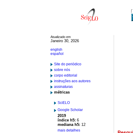
Atualizado em
Janeiro 30, 2026
english
español
Site do periódico
sobre nós
corpo editorial
instruções aos autores
assinaturas
métricas
SciELO
Google Scholar
2019
índice h5:
6
mediana h5:
12
mais detalhes
Pesqu