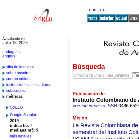
Actualizado en
Julio 15, 2026
português
english
Búsqueda
sitio de la revista
sobre nosotros
cuerpo editorial
instrucciones a los autores
subscripción
Publicación de
métricas
Instituto Colombiano de 
versión impresa
ISSN
0486-652
SciELO
Google Scholar
Misión
2019
La Revista Colombiana de 
índice h5:
7
mediana m5:
9
semestral del Instituto Co
más detalles
(ICANH) que se edita desde