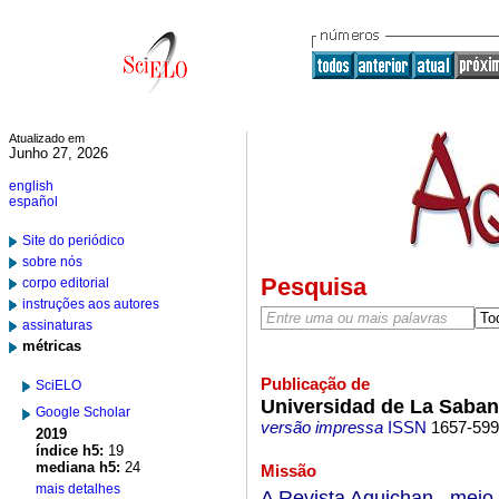
Atualizado em
Junho 27, 2026
english
español
Site do periódico
sobre nós
Pesquisa
corpo editorial
instruções aos autores
assinaturas
métricas
Publicação de
SciELO
Universidad de La Saba
Google Scholar
versão impressa
ISSN
1657-59
2019
índice h5:
19
mediana h5:
24
Missão
mais detalhes
A Revista Aquichan , meio