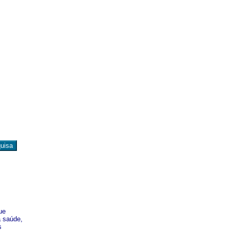
ue
a saúde,
s