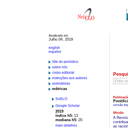
Atualizado em
Julho 04, 2019
english
español
Site do periódico
sobre nós
corpo editorial
Pesqu
instruções aos autores
assinaturas
métricas
Publicaçã
SciELO
Pontific
versão im
Google Scholar
2019
Missão
índice h5:
13
A Revist
mediana h5:
20
contribu
mais detalhes
as racio