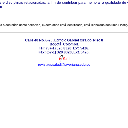
 e disciplinas relacionadas, a fim de contribuir para melhorar a qualidade de 
o.
o o conteúdo deste periódico, exceto onde está identificado, está licenciado sob uma
Licenç
Calle 40 No. 6-23, Edificio Gabriel Giraldo, Piso 8
Bogotá, Colombia
Tel.: (57-1) 320 8320, Ext. 5426.
Fax: (57-1) 320 8320, Ext. 5426.
revistagpsalud@javeriana.edu.co