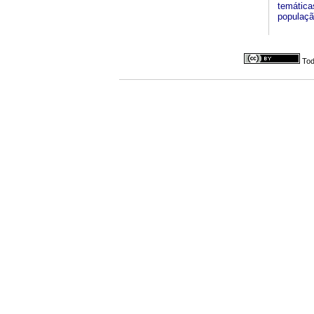
temáticas
populaçã
Tod