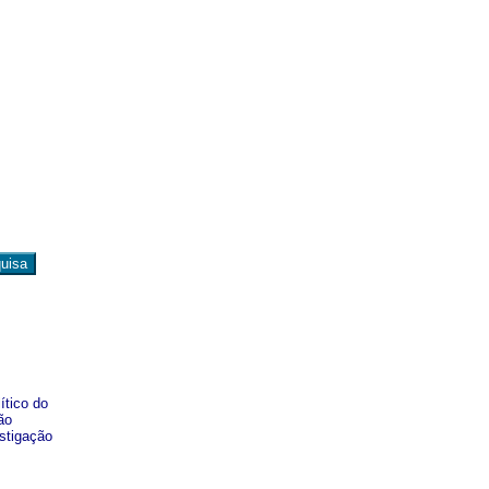
ítico do
ão
stigação