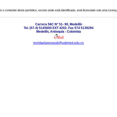
o o conteúdo deste periódico, exceto onde está identificado, está licenciado sob uma
Licenç
Carrera 56C N° 51- 90, Medellín
Tel. (57-4) 5145600 EXT 4202. Fax 574 5138294
Medellín, Antioquia - Colombia
revistaelagorausb@usbmed.edu.co