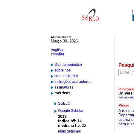
Atualizado em
Março 30, 2026
english
español
Site do periódico
Pesqu
sobre nós
corpo editorial
instruções aos autores
assinaturas
Publicaçã
métricas
Univers
versão im
SciELO
Missão
A revista
Google Scholar
Departam
2019
escrita 
índice h5:
14
para a s
mediana h5:
22
mais detalhes