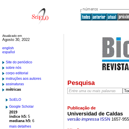
Atualizado em
Agosto 30, 2022
english
español
Site do periódico
sobre nós
corpo editorial
instruções aos autores
Pesquisa
assinaturas
métricas
SciELO
Google Scholar
Publicação de
2019
Universidad de Caldas
índice h5:
5
versão impressa
ISSN
1657-95
mediana h5:
6
mais detalhes