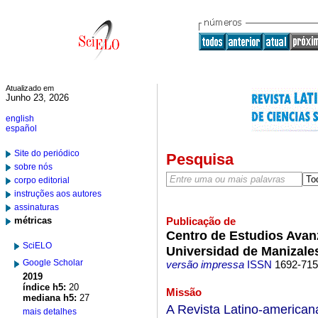
Atualizado em
Junho 23, 2026
english
español
Site do periódico
Pesquisa
sobre nós
corpo editorial
instruções aos autores
assinaturas
métricas
Publicação de
Centro de Estudios Avan
SciELO
Universidad de Manizale
Google Scholar
versão impressa
ISSN
1692-71
2019
índice h5:
20
Missão
mediana h5:
27
A Revista Latino-americana
mais detalhes