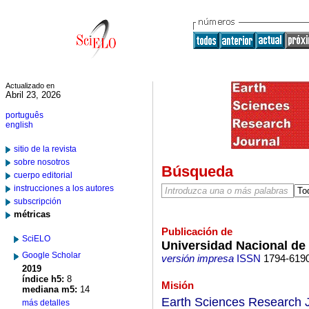
Actualizado en
Abril 23, 2026
português
english
sitio de la revista
sobre nosotros
Búsqueda
cuerpo editorial
instrucciones a los autores
subscripción
métricas
Publicación de
SciELO
Universidad Nacional de
Google Scholar
versión impresa
ISSN
1794-619
2019
índice h5:
8
Misión
mediana m5:
14
Earth Sciences Research Jo
más detalles