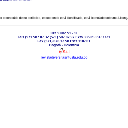
o o conteúdo deste periódico, exceto onde está identificado, está licenciado sob uma
Licenç
Cra 9 Nro 51 - 11
Tels (571 587 87 32 (571) 587 87 97 Exts 3350/3351/ 3321
Fax (571) 676 12 58 Exts 110-111
Bogotá - Colombia
revistadiversitas@usta.edu.co