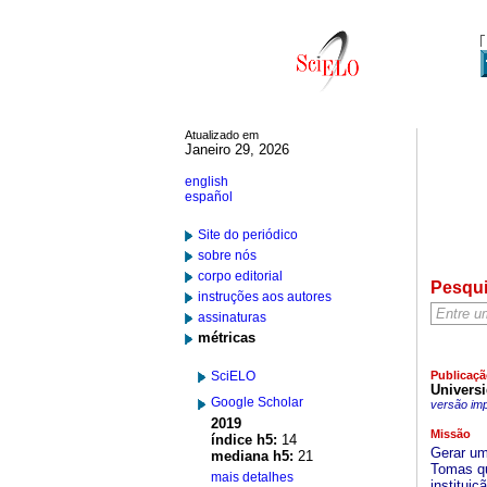
Atualizado em
Janeiro 29, 2026
english
español
Site do periódico
sobre nós
corpo editorial
Pesqu
instruções aos autores
assinaturas
métricas
SciELO
Publicaçã
Univers
Google Scholar
versão im
2019
Missão
índice h5:
14
Gerar um
mediana h5:
21
Tomas qu
mais detalhes
instituiç