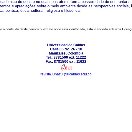
cadêmico de debate no qual seus atores tem a possibilidade de confrontar s
entos e apreciações sobre o meio ambiente desde as perspectivas sociais, b
, política, ética, cultural, religiosa e filosófica.
o o conteúdo deste periódico, exceto onde está identificado, está licenciado sob uma
Licenç
Universidad de Caldas
Calle 65 No. 26 - 10
Manizales, Colombia
Tel.: 8781500 ext. 11222
Fax: 8781500 ext. 11622
revista.lunazul@ucaldas.edu.co