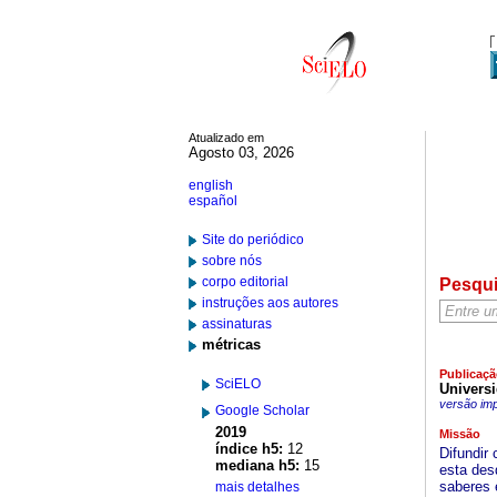
Atualizado em
Agosto 03, 2026
english
español
Site do periódico
sobre nós
corpo editorial
Pesqu
instruções aos autores
assinaturas
métricas
Publicaçã
SciELO
Univers
versão im
Google Scholar
2019
Missão
índice h5:
12
Difundir
mediana h5:
15
esta des
saberes 
mais detalhes