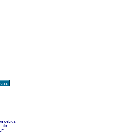
concebida
o de
 um