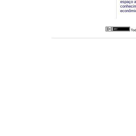
espaço a
conhecim
econômica
Tod