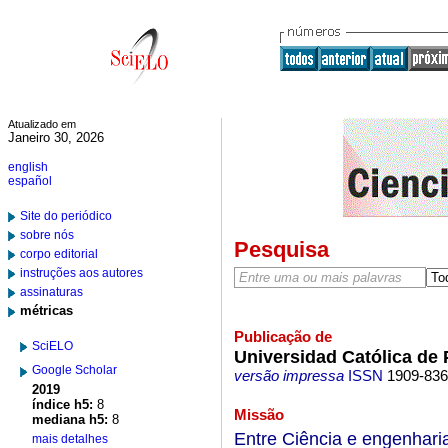
Atualizado em
Janeiro 30, 2026
english
español
Site do periódico
sobre nós
Pesquisa
corpo editorial
instruções aos autores
assinaturas
métricas
Publicação de
SciELO
Universidad Católica de 
Google Scholar
versão impressa
ISSN
1909-83
2019
índice h5:
8
Missão
mediana h5:
8
Entre Ciência e engenhari
mais detalhes