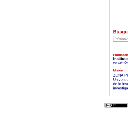
Búsqu
Publicaci
Institut
versión On
Misión
ZONA PRO
Universi
de la in
investig