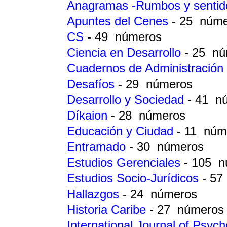
Anagramas -Rumbos y sentid
Apuntes del Cenes
- 25 núm
CS
- 49 números
Ciencia en Desarrollo
- 25 n
Cuadernos de Administración 
Desafíos
- 29 números
Desarrollo y Sociedad
- 41 n
Díkaion
- 28 números
Educación y Ciudad
- 11 núm
Entramado
- 30 números
Estudios Gerenciales
- 105 
Estudios Socio-Jurídicos
- 57
Hallazgos
- 24 números
Historia Caribe
- 27 números
International Journal of Psyc