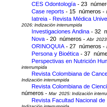
CES Odontología
- 23 númer
Case reports
- 15 números -
Iatreia - Revista Médica Univ
2026: Indización interrumpida
Investigaciones Andina
- 32 
Nova
- 20 números -
Abr 2023:
ORINOQUIA
- 27 números -
Persona y Bioética
- 37 núme
Perspectivas en Nutrición H
interrumpida
Revista Colombiana de Canc
Indización interrumpida
Revista Colombiana de Cienc
números -
Mar 2025: Indización interr
Revista Facultad Nacional de
Indización interrumpida