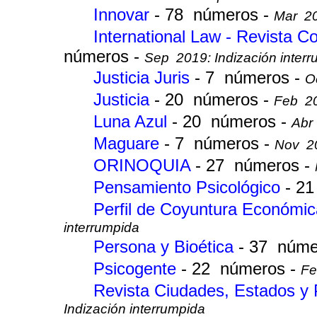
Innovar
- 78 números -
Mar 20
International Law - Revista 
números -
Sep 2019: Indización inter
Justicia Juris
- 7 números -
O
Justicia
- 20 números -
Feb 20
Luna Azul
- 20 números -
Abr 
Maguare
- 7 números -
Nov 20
ORINOQUIA
- 27 números -
Pensamiento Psicológico
- 2
Perfil de Coyuntura Económi
interrumpida
Persona y Bioética
- 37 núme
Psicogente
- 22 números -
Fe
Revista Ciudades, Estados y 
Indización interrumpida