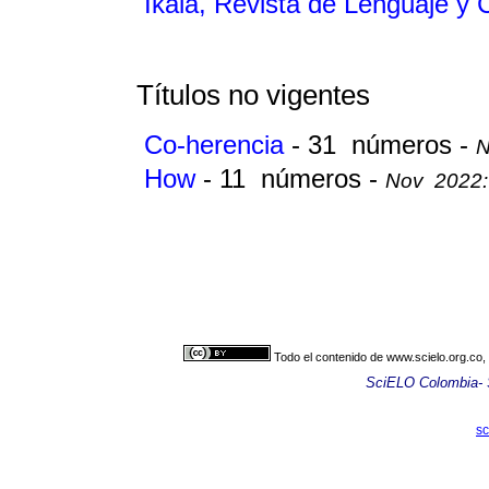
Íkala, Revista de Lenguaje y 
Títulos no vigentes
Co-herencia
- 31 números -
N
How
- 11 números -
Nov 2022: 
Todo el contenido de www.scielo.org.co,
SciELO Colombia- Sc
sc