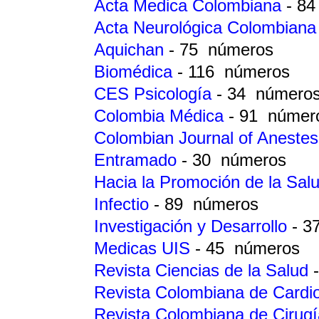
Acta Medica Colombiana
- 8
Acta Neurológica Colombian
Aquichan
- 75 números
Biomédica
- 116 números
CES Psicología
- 34 número
Colombia Médica
- 91 númer
Colombian Journal of Anestes
Entramado
- 30 números
Hacia la Promoción de la Sal
Infectio
- 89 números
Investigación y Desarrollo
- 3
Medicas UIS
- 45 números
Revista Ciencias de la Salud
Revista Colombiana de Cardi
Revista Colombiana de Cirug