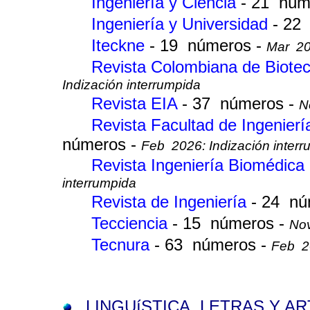
Ingeniería y Ciencia
- 21 núm
Ingeniería y Universidad
- 22
Iteckne
- 19 números -
Mar 202
Revista Colombiana de Biote
Indización interrumpida
Revista EIA
- 37 números -
N
Revista Facultad de Ingenierí
números -
Feb 2026: Indización interr
Revista Ingeniería Biomédica
interrumpida
Revista de Ingeniería
- 24 nú
Tecciencia
- 15 números -
Nov
Tecnura
- 63 números -
Feb 20
LINGUíSTICA, LETRAS Y A