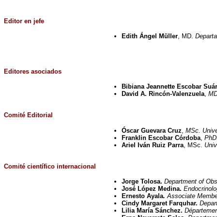
Editor en jefe
Edith Ángel Müller
, MD.
Departa
Editores asociados
Bibiana Jeannette Escobar Suá
David A. Rincón-Valenzuela
,
MD
Comité Editorial
Óscar Guevara Cruz
,
MSc. Unive
Franklin Escobar Córdoba
,
PhD.
Ariel Iván Ruiz Parra
, MSc.
Univ
Comité científico internacional
Jorge Tolosa.
Department of Obs
José López Medina.
Endocrinolog
Ernesto Ayala
.
Associate Member
Cindy Margaret Farquhar.
Depar
Lilia María Sánchez.
Département