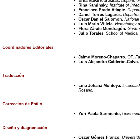
Erna Navarrete Salas.
Departmen
Rina Kaminsky.
Institute of Infe
Francisco Prado Atlagic.
Departm
Daniel Torres Lagares.
Departmen
Oscar Daniel Salomon.
National
Luis Mario Villela.
Hematology an
Flora Zárate Mondragón.
Gastroe
Julio Torales.
School of Medical
Coordinadores Editoriales
Jaime Moreno-Chaparro.
OT.
Fa
Luis Alejandro Calderón-Calvo.
Traducción
Lina Johana Montoya.
Licenciad
Rosario.
Corrección de Estilo
Yuri Paola Sarmiento,
Universid
Diseño y diagramación
Óscar Gómez Franco,
Universid