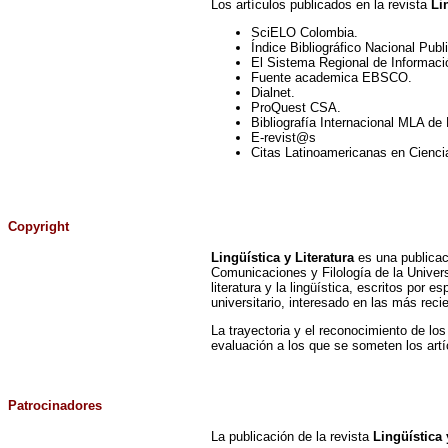
Los artículos publicados en la revista
Lin
SciELO Colombia.
Índice Bibliográfico Nacional Publ
El Sistema Regional de Informació
Fuente academica EBSCO.
Dialnet.
ProQuest CSA.
Bibliografía Internacional MLA de
E-revist@s
Citas Latinoamericanas en Cienc
Copyright
Lingüística y Literatura
es una publicaci
Comunicaciones y Filología de la Univers
literatura y la lingüística, escritos por 
universitario, interesado en las más recie
La trayectoria y el reconocimiento de los
evaluación a los que se someten los artícu
Patrocinadores
La publicación de la revista
Lingüística 