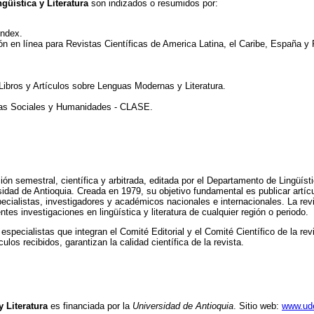
güística y Literatura
son indizados o resumidos por:
index.
n en línea para Revistas Científicas de America Latina, el Caribe, España y
 Libros y Artículos sobre Lenguas Modernas y Literatura.
ias Sociales y Humanidades - CLASE.
ón semestral, científica y arbitrada, editada por el Departamento de Lingüísti
idad de Antioquia. Creada en 1979, su objetivo fundamental es publicar artícu
especialistas, investigadores y académicos nacionales e internacionales. La rev
ntes investigaciones en lingüística y literatura de cualquier región o periodo.
 especialistas que integran el Comité Editorial y el Comité Científico de la re
los recibidos, garantizan la calidad científica de la revista.
y Literatura
es financiada por la
Universidad de Antioquia
. Sitio web:
www.ud