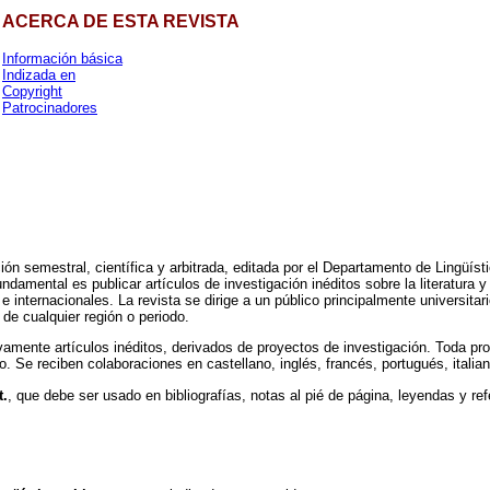
ACERCA DE ESTA REVISTA
Información básica
Indizada en
Copyright
Patrocinadores
ón semestral, científica y arbitrada, editada por el Departamento de Lingüísti
damental es publicar artículos de investigación inéditos sobre la literatura y l
internacionales. La revista se dirige a un público principalmente universitar
a de cualquier región o periodo.
amente artículos inéditos, derivados de proyectos de investigación. Toda prop
odo. Se reciben colaboraciones en castellano, inglés, francés, portugués, itali
t.
, que debe ser usado en bibliografías, notas al pié de página, leyendas y ref