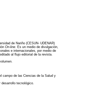
niversidad de Nariño (CESUN- UDENAR)
sión
On-line
. Es un medio de divulgación,
ionales e internacionales, por medio de
ado al flujo editorial de la revista.
 volumen.
el campo de las Ciencias de la Salud y
 desarrollo tecnológico.