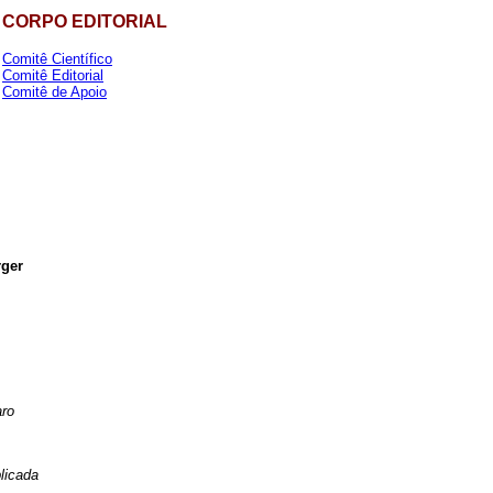
CORPO EDITORIAL
Comitê Científico
Comitê Editorial
Comitê de Apoio
rger
aro
licada