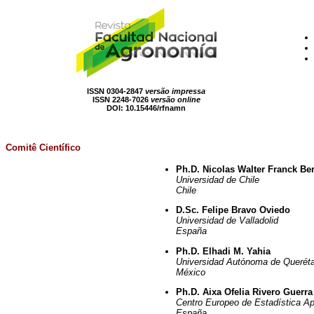
ISSN 0304-2847
versão impressa
ISSN 2248-7026
versão online
DOI:
10.15446/rfnamn
Comitê Científico
Ph.D. Nicolas Walter Franck Be
Universidad de Chile
Chile
D.Sc. Felipe Bravo Oviedo
Universidad de Valladolid
España
Ph.D. Elhadi M. Yahia
Universidad Autónoma de Querét
México
Ph.D. Aixa Ofelia Rivero Guerra
Centro Europeo de Estadística Ap
España