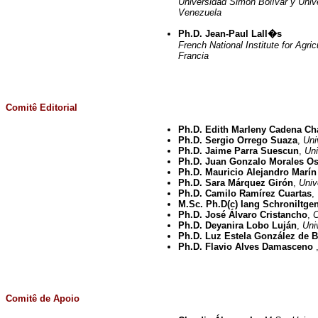
Universidad Simón Bolívar y Univ
Venezuela
Ph.D. Jean-Paul Lall�s
French National Institute for Agri
Francia
Comitê Editorial
Ph.D. Edith Marleny Cadena C
Ph.D. Sergio Orrego Suaza
,
Uni
Ph.D. Jaime Parra Suescun
,
Uni
Ph.D. Juan Gonzalo Morales Os
Ph.D. Mauricio Alejandro Marí
Ph.D. Sara Márquez Girón
,
Univ
Ph.D. Camilo Ramírez Cuartas
,
M.Sc. Ph.D(c) Iang Schroniltg
Ph.D. José Álvaro Cristancho
,
C
Ph.D. Deyanira Lobo Luján
,
Uni
Ph.D. Luz Estela González de 
Ph.D. Flavio Alves Damasceno
Comitê de Apoio