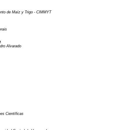
ento de Maíz y Trigo - CIMMYT
rais
z
ndro Alvarado
es Científicas