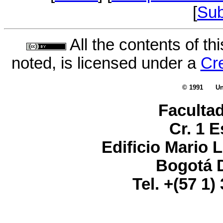
[
Sub
All the contents of th
noted, is licensed under a
Cr
© 1991
Un
Facultad
Cr. 1 E
Edificio Mario 
Bogotá D
Tel. +(57 1)