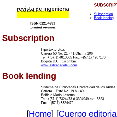
SUBSCRIP
Subscription
Book lending
ISSN 0121-4993
printed version
Subscription
Hipertexto Ltda.
Carrera 50 No. 21 - 41 Oficina 206
Tel. +(57.1) 4810505 Fax: +(57.1) 4287170
Bogotá D.C., Colombia
www.lalibreriadelau.com
Book lending
Sistema de Bibliotecas Universidad de los Andes
Carrera 1 Este No. 19 A - 40
Edificio Mario Laserna
Tel. +(57.1) 7324473 ó 3394949 ext. 3323
Fax. +(57.1) 3324472
[
Home
] [
Cuerpo editoria