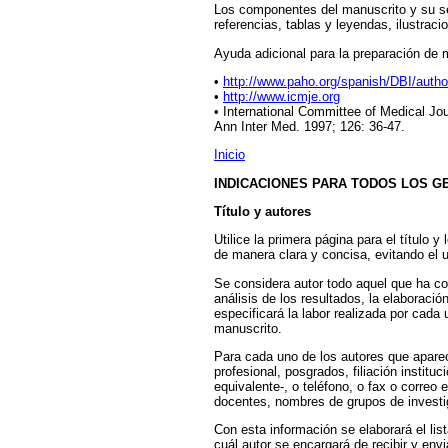
Los componentes del manuscrito y su sec
referencias, tablas y leyendas, ilustra
Ayuda adicional para la preparación de 
•
http://www.paho.org/spanish/DBI/auth
•
http://www.icmje.org
• International Committee of Medical Jo
Ann Inter Med. 1997; 126: 36-47.
Inicio
INDICACIONES PARA TODOS LOS G
Título y autores
Utilice la primera página para el título y
de manera clara y concisa, evitando el 
Se considera autor todo aquel que ha con
análisis de los resultados, la elaboraci
especificará la labor realizada por cada 
manuscrito.
Para cada uno de los autores que apare
profesional, posgrados, filiación instituci
equivalente-, o teléfono, o fax o correo
docentes, nombres de grupos de investig
Con esta información se elaborará el lis
cuál autor se encargará de recibir y env