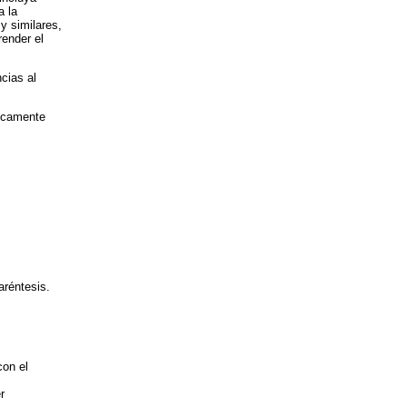
a la
y similares,
render el
cias al
nicamente
aréntesis.
con el
r