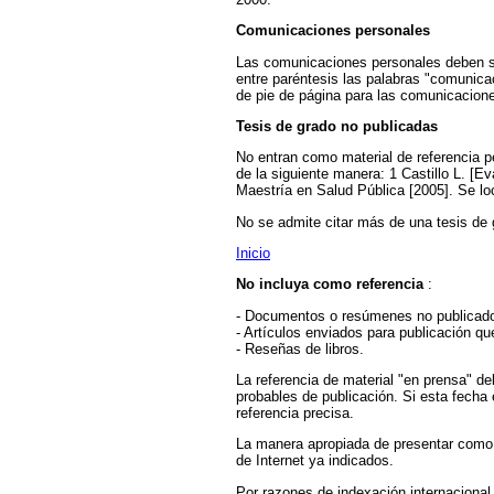
Comunicaciones personales
Las comunicaciones personales deben se
entre paréntesis las palabras "comunicaci
de pie de página para las comunicacion
Tesis de grado no publicadas
No entran como material de referencia p
de la siguiente manera: 1 Castillo L. [
Maestría en Salud Pública [2005]. Se lo
No se admite citar más de una tesis de 
Inicio
No incluya como referencia
:
- Documentos o resúmenes no publicados
- Artículos enviados para publicación q
- Reseñas de libros.
La referencia de material "en prensa" d
probables de publicación. Si esta fecha e
referencia precisa.
La manera apropiada de presentar como re
de Internet ya indicados.
Por razones de indexación internacional,