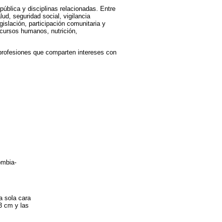
pública y disciplinas relacionadas. Entre
ud, seguridad social, vigilancia
islación, participación comunitaria y
ecursos humanos, nutrición,
s profesiones que comparten intereses con
ombia-
a sola cara
 3 cm y las