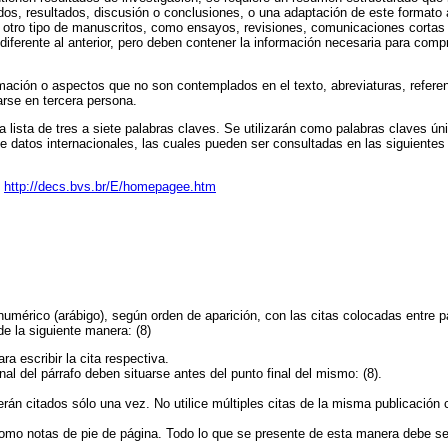
os, resultados, discusión o conclusiones, o una adaptación de este formato 
 otro tipo de manuscritos, como ensayos, revisiones, comunicaciones cortas 
iferente al anterior, pero deben contener la información necesaria para comp
ación o aspectos que no son contemplados en el texto, abreviaturas, referen
tarse en tercera persona.
lista de tres a siete palabras claves. Se utilizarán como palabras claves ú
 datos internacionales, las cuales pueden ser consultadas en las siguientes
:
http://decs.bvs.br/E/homepagee.htm
numérico (arábigo), según orden de aparición, con las citas colocadas entre p
e la siguiente manera: (8)
ra escribir la cita respectiva.
nal del párrafo deben situarse antes del punto final del mismo: (8).
erán citados sólo una vez. No utilice múltiples citas de la misma publicación 
como notas de pie de página. Todo lo que se presente de esta manera debe se