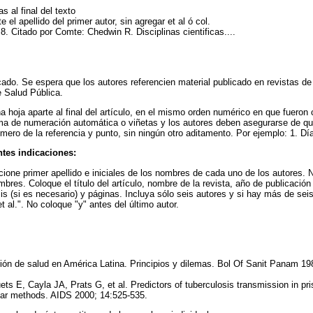
s al final del texto
 el apellido del primer autor, sin agregar et al ó col.
 8. Citado por Comte: Chedwin R. Disciplinas cientificas....
cado. Se espera que los autores referencien material publicado en revistas d
e Salud Pública.
na hoja aparte al final del artículo, en el mismo orden numérico en que fueron 
ema de numeración automática o viñetas y los autores deben asegurarse de qu
ero de la referencia y punto, sin ningún otro aditamento. Por ejemplo: 1. Día
ntes indicaciones:
ione primer apellido e iniciales de los nombres de cada uno de los autores. No
nombres. Coloque el título del artículo, nombre de la revista, año de publicación
is (si es necesario) y páginas. Incluya sólo seis autores y si hay más de sei
t al.". No coloque "y" antes del último autor.
ón de salud en América Latina. Principios y dilemas. Bol Of Sanit Panam 198
ts E, Cayla JA, Prats G, et al. Predictors of tuberculosis transmission in pri
lar methods. AIDS 2000; 14:525-535.