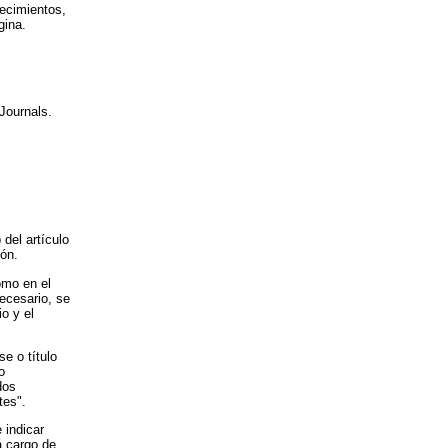
decimientos,
gina.
Journals.
 del artículo
ión.
omo en el
necesario, se
io y el
e o título
o
dos
tes".
 indicar
á cargo de