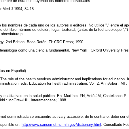
l nombre de ésta sustituyendo los nombres individuales.
Afr Med J 1994; 84:15.
e los nombres de cada uno de los autores o editores. No utilice "," entre el ape
o del libro, número de edición, lugar, Editorial, (antes de la fecha coloque ";") 
 abreviatura p.
y. 2nd Edition. Boca Ratón, Fl: CRC Press; 1990.
demiología como una ciencia fundamental. New York : Oxford University Pres
extos en Español)
he role of the health services administrator and implications for education. I
istration, eds. Education for health administration. Vol. 2. Ann Arbor , MI :
y cualitativos en la salud pública. En: Martínez FN, Antó JM, Castellanos PL,
rid : McGraw-Hill, Interamericana; 1998.
ernet suministrada se encuentre activa y accesible; de lo contrario, debe ser e
isponible en:
http://www.cancernet.nci.nih.gov/dictionary.html
. Consultado Feb