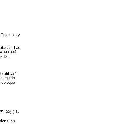
e Colombia y
citadas. Las
e sea así.
z D...
 utilice ","
 (seguido
s coloque
5; 99(1):1-
sions: an