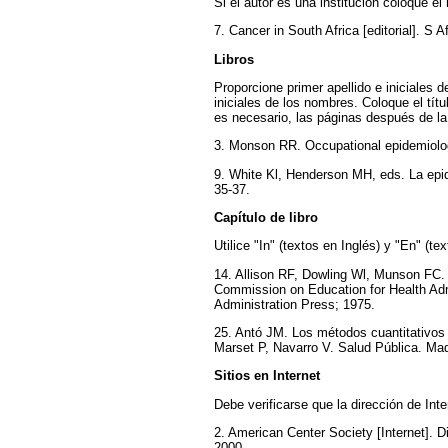
Si el autor es una institución coloque e
7. Cancer in South Africa [editorial]. S 
Libros
Proporcione primer apellido e iniciales d
iniciales de los nombres. Coloque el títul
es necesario, las páginas después de la
3. Monson RR. Occupational epidemiolog
9. White Kl, Henderson MH, eds. La epi
35-37.
Capítulo de libro
Utilice "In" (textos en Inglés) y "En" (t
14. Allison RF, Dowling Wl, Munson FC. T
Commission on Education for Health Admin
Administration Press; 1975.
25. Antó JM. Los métodos cuantitativos 
Marset P, Navarro V. Salud Pública. Mad
Sitios en Internet
Debe verificarse que la dirección de Int
2. American Center Society [Internet]. D
2000.