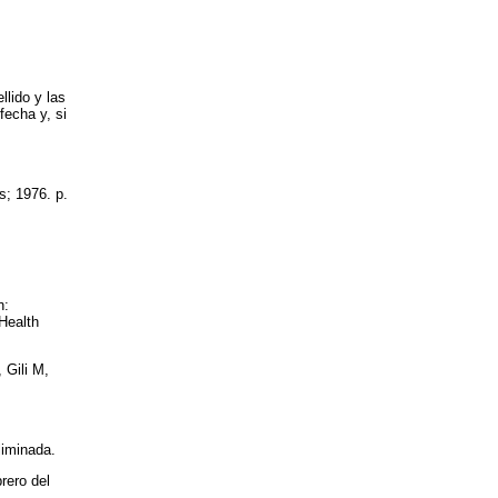
llido y las
fecha y, si
s; 1976. p.
n:
 Health
 Gili M,
liminada.
rero del