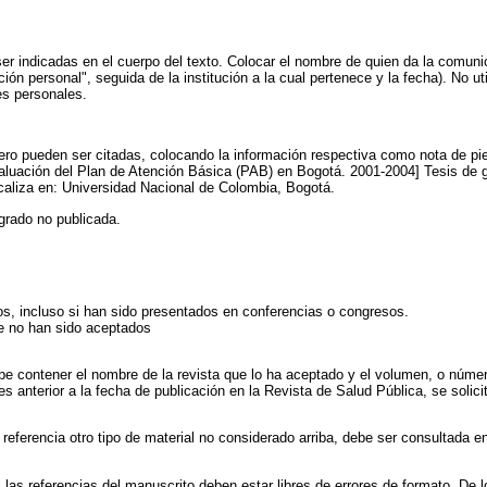
r indicadas en el cuerpo del texto. Colocar el nombre de quien da la comuni
ón personal", seguida de la institución a la cual pertenece y la fecha). No ut
es personales.
ero pueden ser citadas, colocando la información respectiva como nota de pi
Evaluación del Plan de Atención Básica (PAB) en Bogotá. 2001-2004] Tesis de 
caliza en: Universidad Nacional de Colombia, Bogotá.
grado no publicada.
, incluso si han sido presentados en conferencias o congresos.
ue no han sido aceptados
ebe contener el nombre de la revista que lo ha aceptado y el volumen, o núme
s anterior a la fecha de publicación en la Revista de Salud Pública, se solicit
ferencia otro tipo de material no considerado arriba, debe ser consultada en 
 las referencias del manuscrito deben estar libres de errores de formato. De lo