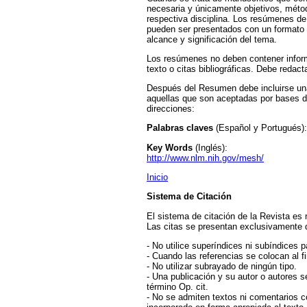
necesaria y únicamente objetivos, métod
respectiva disciplina. Los resúmenes de
pueden ser presentados con un formato d
alcance y significación del tema.
Los resúmenes no deben contener inform
texto o citas bibliográficas. Debe redac
Después del Resumen debe incluirse una 
aquellas que son aceptadas por bases de
direcciones:
Palabras claves
(Español y Portugués)
Key Words
(Inglés):
http://www.nlm.nih.gov/mesh/
Inicio
Sistema de Citación
El sistema de citación de la Revista es 
Las citas se presentan exclusivamente d
- No utilice superíndices ni subíndices pa
- Cuando las referencias se colocan al fi
- No utilizar subrayado de ningún tipo.
- Una publicación y su autor o autores s
término Op. cit.
- No se admiten textos ni comentarios 