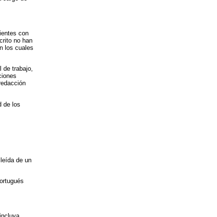
dientes con
crito no han
n los cuales
 de trabajo,
ciones
 redacción
d de los
leída de un
portugués
incluya