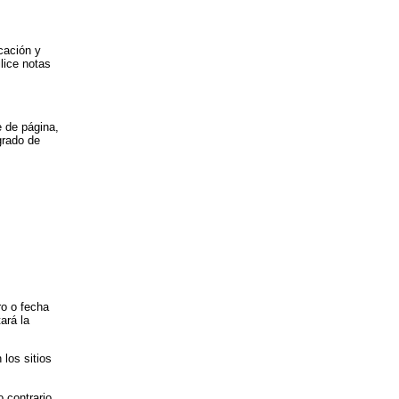
cación y
ilice notas
e de página,
grado de
ro o fecha
ará la
los sitios
 contrario,