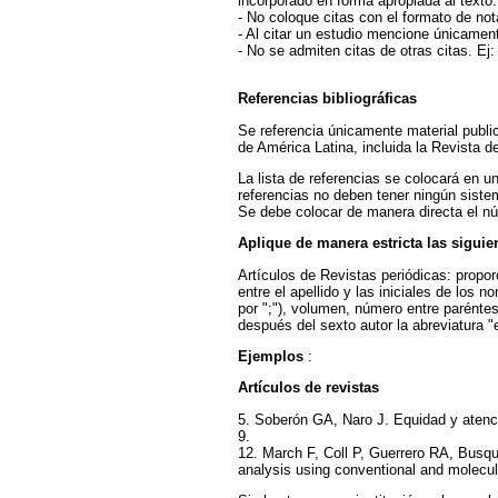
incorporado en forma apropiada al texto.
- No coloque citas con el formato de nota
- Al citar un estudio mencione únicamente
- No se admiten citas de otras citas. Ej:
Referencias bibliográficas
Se referencia únicamente material publi
de América Latina, incluida la Revista d
La lista de referencias se colocará en u
referencias no deben tener ningún sist
Se debe colocar de manera directa el núm
Aplique de manera estricta las siguie
Artículos de Revistas periódicas: proporc
entre el apellido y las iniciales de los 
por ";"), volumen, número entre paréntes
después del sexto autor la abreviatura "e
Ejemplos
:
Artículos de revistas
5. Soberón GA, Naro J. Equidad y atenci
9.
12. March F, Coll P, Guerrero RA, Busque
analysis using conventional and molecu