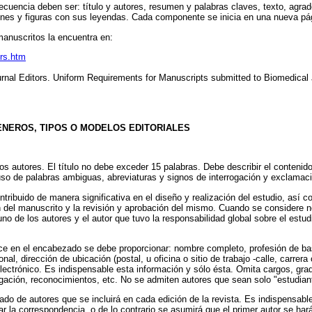
uencia deben ser: título y autores, resumen y palabras claves, texto, agra
ciones y figuras con sus leyendas. Cada componente se inicia en una nueva pá
manuscritos la encuentra en:
ors.htm
urnal Editors. Uniform Requirements for Manuscripts submitted to Biomedical 
ENEROS, TIPOS O MODELOS EDITORIALES
 los autores. El título no debe exceder 15 palabras. Debe describir el contenido
uso de palabras ambiguas, abreviaturas y signos de interrogación y exclamac
tribuido de manera significativa en el diseño y realización del estudio, así c
ón del manuscrito y la revisión y aprobación del mismo. Cuando se considere 
uno de los autores y el autor que tuvo la responsabilidad global sobre el estud
ce en el encabezado se debe proporcionar: nombre completo, profesión de bas
onal, dirección de ubicación (postal, u oficina o sitio de trabajo -calle, carrera 
 electrónico. Es indispensable esta información y sólo ésta. Omita cargos, gra
ación, reconocimientos, etc. No se admiten autores que sean solo "estudian
tado de autores que se incluirá en cada edición de la revista. Es indispensable
iar la correspondencia, o de lo contrario se asumirá que el primer autor se har