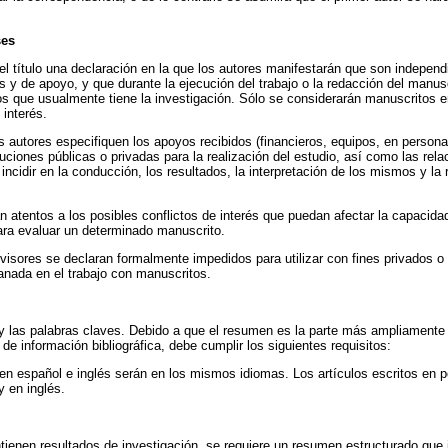
ses
el título una declaración en la que los autores manifestarán que son indepen
as y de apoyo, y que durante la ejecución del trabajo o la redacción del manus
 los que usualmente tiene la investigación. Sólo se considerarán manuscritos e
 interés.
 autores especifiquen los apoyos recibidos (financieros, equipos, en personal
tuciones públicas o privadas para la realización del estudio, así como las rela
incidir en la conducción, los resultados, la interpretación de los mismos y la
án atentos a los posibles conflictos de interés que puedan afectar la capacida
para evaluar un determinado manuscrito.
revisores se declaran formalmente impedidos para utilizar con fines privados o
ganada en el trabajo con manuscritos.
 y las palabras claves. Debido a que el resumen es la parte más ampliamente 
 de información bibliográfica, debe cumplir los siguientes requisitos:
n español e inglés serán en los mismos idiomas. Los artículos escritos en 
 en inglés.
ienen resultados de investigación, se requiere un resumen estructurado que 