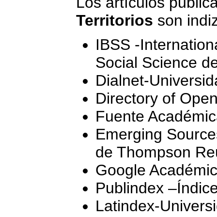
Los artículos public
Territorios
son indi
IBSS -Internation
Social Science d
Dialnet-Universid
Directory of Ope
Fuente Académi
Emerging Sources
de Thompson Re
Google Académi
Publindex –Índice
Latindex-Univers