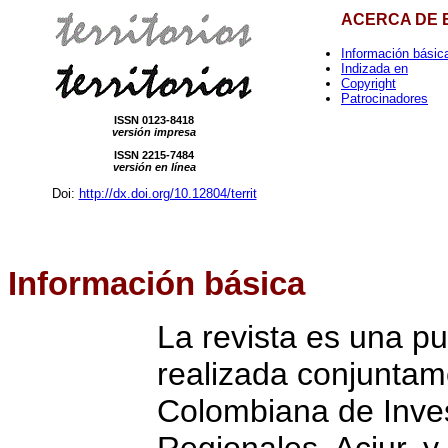
ACERCA DE 
Información básic
Indizada en
Copyright
Patrocinadores
ISSN 0123-8418
versión impresa
ISSN 2215-7484
versión en línea
Doi:
http://dx.doi.org/10.12804/territ
Información
básica
La revista es una pu
realizada conjuntam
Colombiana de Inve
Regionales, Aciur, y