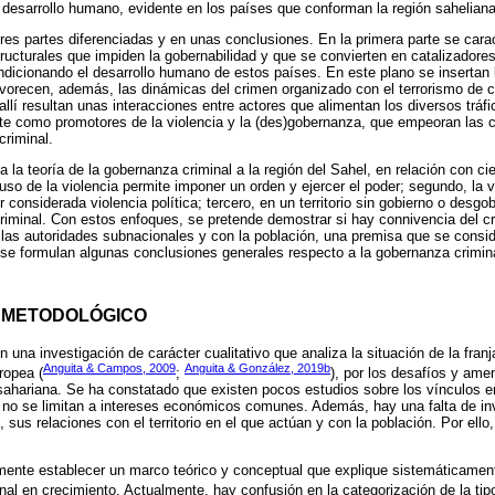
l desarrollo humano, evidente en los países que conforman la región sahelian
tres partes diferenciadas y en unas conclusiones. En la primera parte se carac
tructurales que impiden la gobernabilidad y que se convierten en catalizador
ndicionando el desarrollo humano de estos países. En este plano se insertan 
favorecen, además, las dinámicas del crimen organizado con el terrorismo de c
llí resultan unas interacciones entre actores que alimentan los diversos tráfic
te como promotores de la violencia y la (des)gobernanza, que empeoran las c
riminal.
ca la teoría de la gobernanza criminal a la región del Sahel, en relación con c
l uso de la violencia permite imponer un orden y ejercer el poder; segundo, la v
considerada violencia política; tercero, en un territorio sin gobierno o desgo
iminal. Con estos enfoques, se pretende demostrar si hay connivencia del cr
 las autoridades subnacionales y con la población, una premisa que se consid
, se formulan algunas conclusiones generales respecto a la gobernanza crimin
 METODOLÓGICO
una investigación de carácter cualitativo que analiza la situación de la fran
Anguita & Campos, 2009
Anguita & González, 2019b
ropea (
;
), por los desafíos y ame
sahariana. Se ha constatado que existen pocos estudios sobre los vínculos e
e no se limitan a intereses económicos comunes. Además, hay una falta de i
, sus relaciones con el territorio en el que actúan y con la población. Por ello
lmente establecer un marco teórico y conceptual que explique sistemáticament
al en crecimiento. Actualmente, hay confusión en la categorización de la tipo