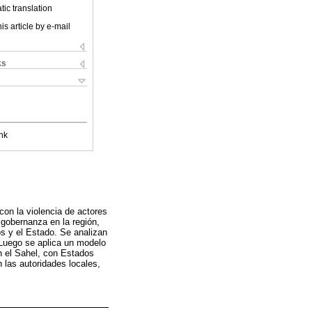
ic translation
is article by e-mail
ks
nk
con la violencia de actores
 gobernanza en la región,
os y el Estado. Se analizan
 Luego se aplica un modelo
n el Sahel, con Estados
 las autoridades locales,