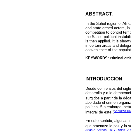
ABSTRACT.
In the Sahel region of Afri
and state armed actors, is 
competition to control ter
the Sahel, political insta
is then applied. It is show
in certain areas and delega
convenience of the populat
KEYWORDS:
criminal ord
INTRODUCCIÓN
Desde comienzos del siglo
desarrollo y a la democra
surgidos a partir de la déc
abordado el crimen organiz
política. Sin embargo, act
Schultze-Kr
integral de este (
En este sentido, algunas z
que amenaza la paz y la s
Arias & Barnes, 2017
Arias, 20