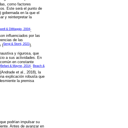
radas, como factores
tos. Este será el punto de
s) gobernada en la que el
r y reinterpretar la
well & DiMaggio, 2004
;
son influenciados por las
eencias de las
Sergi & Storti, 2021
 (
).
austiva y rigurosa, que
icio a sus actividades. En
no común en constante
Befani & Mayne, 2014
Beach &
(
;
Andrade et al., 2018), la
una explicación robusta que
 desmiente la premisa
 que podrían impulsar su
biente. Antes de avanzar en