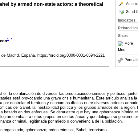
hel by armed non-state actors: a theoretical
Automat
Send th
Indicators
Related lin
Share
1
*
medo
More
More
de Madrid, España. https://orcid.org/0000-0001-8594-2221
Permali
Sahel, la combinación de diversos factores socioeconómicos y políticos, junto 
atales está provocando una grave crisis humanitaria. Este artículo analiza la
por controlar el territorio y economías ilícitas entre diversos actores armad
micas del Sahel, la inestabilidad política y los grupos armados de la región.
nza basado en dos enfoques. Se demuestra que hay una gobernanza híbrida e
 logran combatir a estos grupos en ciertas áreas y que delegan su gobierno en
anza criminal, legitimada por miedo o conveniencia de la población.
n organizado; gobernanza; orden criminal; Sahel; terrorismo