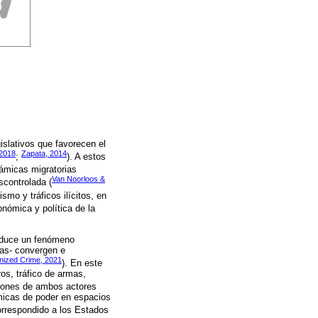
islativos que favorecen el
2018
Zapata, 2014
;
). A estos
námicas migratorias
Van Noorloos &
scontrolada (
ismo y tráficos ilícitos, en
onómica y política de la
roduce un fenómeno
tas- convergen e
anized Crime, 2021
). En este
os, tráfico de armas,
ciones de ambos actores
micas de poder en espacios
orrespondido a los Estados