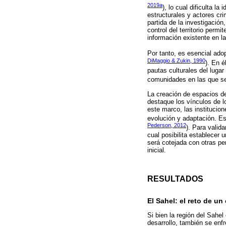
2019a
), lo cual dificulta l
estructurales y actores cri
partida de la investigación
control del territorio perm
información existente en la
Por tanto, es esencial ado
DiMaggio & Zukin, 1990
). En é
pautas culturales del luga
comunidades en las que se 
La creación de espacios d
destaque los vínculos de l
este marco, las institucio
evolución y adaptación. E
Pederson, 2012
). Para valid
cual posibilita establecer
será cotejada con otras pe
inicial.
RESULTADOS
El Sahel: el reto de u
Si bien la región del Sahe
desarrollo, también se enf