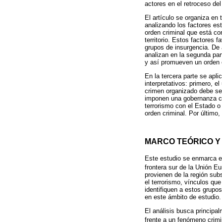
actores en el retroceso de
El artículo se organiza en 
analizando los factores es
orden criminal que está co
territorio. Estos factores 
grupos de insurgencia. De a
analizan en la segunda par
y así promueven un orden c
En la tercera parte se apli
interpretativos: primero, e
crimen organizado debe ser 
imponen una gobernanza cr
terrorismo con el Estado o
orden criminal. Por último
MARCO TEÓRICO Y
Este estudio se enmarca en 
frontera sur de la Unión Eu
provienen de la región sub
el terrorismo, vínculos qu
identifiquen a estos grupos
en este ámbito de estudio.
El análisis busca principa
frente a un fenómeno crimin