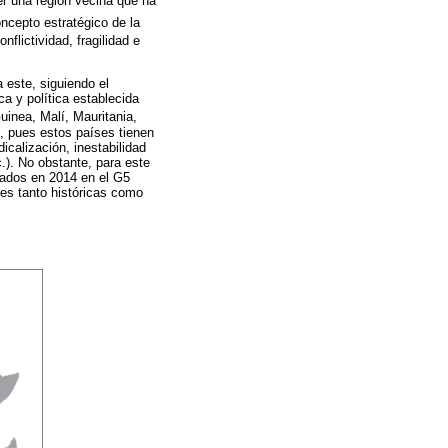
ser una región vecina que ha
ncepto estratégico de la
flictividad, fragilidad e
 este, siguiendo el
ca y política establecida
uinea, Malí, Mauritania,
e, pues estos países tienen
icalización, inestabilidad
.). No obstante, para este
upados en 2014 en el G5
es tanto históricas como