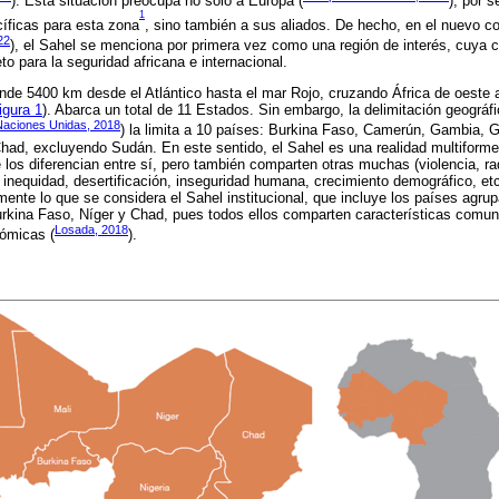
). Esta situación preocupa no solo a Europa (
), por 
1
íficas para esta zona
, sino también a sus aliados. De hecho, en el nuevo co
22
), el Sahel se menciona por primera vez como una región de interés, cuya con
to para la seguridad africana e internacional.
nde 5400 km desde el Atlántico hasta el mar Rojo, cruzando África de oeste a
igura 1
). Abarca un total de 11 Estados. Sin embargo, la delimitación geográfi
Naciones Unidas, 2018
) la limita a 10 países: Burkina Faso, Camerún, Gambia, G
Chad, excluyendo Sudán. En este sentido, el Sahel es una realidad multiform
 los diferencian entre sí, pero también comparten otras muchas (violencia, rad
, inequidad, desertificación, inseguridad humana, crecimiento demográfico, etc
almente lo que se considera el Sahel institucional, que incluye los países agr
urkina Faso, Níger y Chad, pues todos ellos comparten características comun
Losada, 2018
nómicas (
).