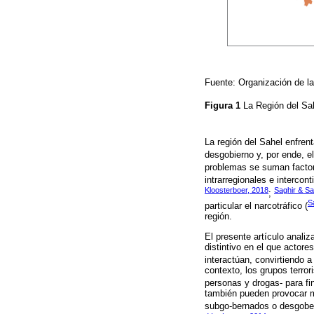
Fuente: Organización de l
Figura 1
La Región del S
La región del Sahel enfren
desgobierno y, por ende, el
problemas se suman factor
intrarregionales e intercont
Kloosterboer, 2018
Saghir & Sa
;
S
particular el narcotráfico (
región.
El presente artículo anali
distintivo en el que actor
interactúan, convirtiendo 
contexto, los grupos terro
personas y drogas- para fi
también pueden provocar m
subgo-bernados o desgobe