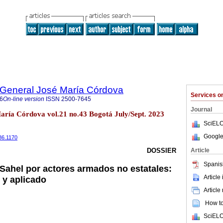
a General José María Córdova
Services 
6
On-line version
ISSN
2500-7645
Journal
María Córdova vol.21 no.43 Bogotá July/Sept. 2023
SciELO
Google
86.1170
Article
DOSSIER
Spanis
Sahel por actores armados no estatales:
Article
 y aplicado
Article
How to 
SciELO