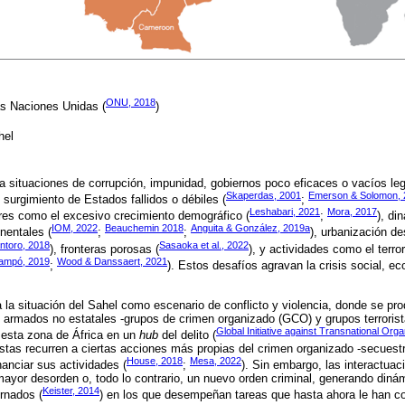
ONU, 2018
as Naciones Unidas (
)
ahel
ta situaciones de corrupción, impunidad, gobiernos poco eficaces o vacíos leg
Skaperdas, 2001
Emerson & Solomon, 
 surgimiento de Estados fallidos o débiles (
;
Leshabari, 2021
Mora, 2017
es como el excesivo crecimiento demográfico (
;
), di
IOM, 2022
Beauchemin 2018
Anguita & González, 2019a
inentales (
;
;
), urbanización de
ntoro, 2018
Sasaoka et al., 2022
), fronteras porosas (
), y actividades como el terror
ampó, 2019
Wood & Danssaert, 2021
;
). Estos desafíos agravan la crisis social, ec
za la situación del Sahel como escenario de conflicto y violencia, donde se p
es armados no estatales -grupos de crimen organizado (GCO) y grupos terroris
Global Initiative against Transnational Org
a esta zona de África en un
hub
del delito (
ristas recurren a ciertas acciones más propias del crimen organizado -secuestr
House, 2018
Mesa, 2022
nanciar sus actividades (
;
). Sin embargo, las interactua
ayor desorden o, todo lo contrario, un nuevo orden criminal, generando diná
Keister, 2014
rnados (
) en los que desempeñan tareas que hasta ahora le han c