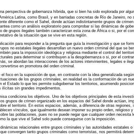
una perspectiva de gobernanza híbrida, que si bien ha sido explorada por algu
 América Latina, como Brasil, y en barriadas concretas de Río de Janeiro, no 
mente diferente como el Sahel, donde actúan indistintamente grupos de crimen 
 plantea como un análisis exploratorio para comprobar si las dinámicas de gob
 de grupos ilegales también caracterizan esta zona de África o si, por el con
pretativo de la situación que se vive en esta región.
cación para responder a la pregunta que guía la investigación y que se form
upos no estatales ilegales desarrollan un nuevo orden criminal del que se ben
también para la imposición ideológica y religiosa mediante el control del territo
cturales para determinar si contribuyen a la desgobernanza o si, por el contra
s, se abordan las interacciones de los actores intervinientes, legales e ilega
convertirse en promotora del orden criminal.
 el foco en la suposición de que, en contraste con la idea generalizada según
ctuaciones de los grupos criminales, en realidad es la conformación de un n
n el Estado lo que les permite subgobernar los territorios, asumiendo posicio
s ilícitas sin grandes impedimentos.
misa condiciona los objetivos. Uno de los objetivos principales de esta invest
 los grupos de crimen organizado en los espacios del Sahel donde actúan, im
bre el territorio. En estos espacios, además, a diferencia de otras regiones, 
tablecen vínculos, que igualmente desean imponer su propio orden, religioso y 
bre las poblaciones, pues no se puede negar que cualquier orden necesita l
omo la que vive el Sahel solo puede conseguirse con la imposición.
 dinámicas relacionales entre grupos criminales y las autoridades estatales o 
l que convergen tanto grupos criminales como terroristas, nos permitirá deter