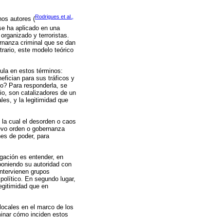
Rodrigues et al.,
nos autores (
se ha aplicado en una
organizado y terroristas.
ernanza criminal que se dan
trario, este modelo teórico
ula en estos términos:
efician para sus tráficos y
rio? Para responderla, se
rio, son catalizadores de un
les, y la legitimidad que
 la cual el desorden o caos
uevo orden o gobernanza
nes de poder, para
igación es entender, en
poniendo su autoridad con
intervienen grupos
político. En segundo lugar,
egitimidad que en
locales en el marco de los
minar cómo inciden estos