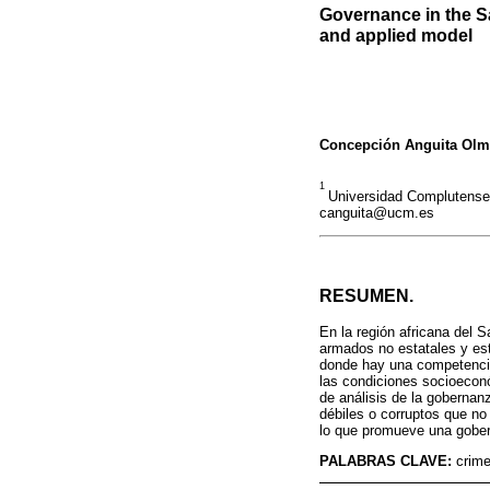
Governance in the Sa
and applied model
Concepción Anguita Ol
1
Universidad Complutense 
canguita@ucm.es
RESUMEN.
En la región africana del 
armados no estatales y est
donde hay una competencia 
las condiciones socioeconó
de análisis de la goberna
débiles o corruptos que no
lo que promueve una gobern
PALABRAS CLAVE:
crime