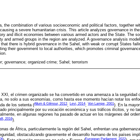
ca, the combination of various socioeconomic and political factors, together wi
causing a severe humanitarian crisis. This article analyzes governance in the
ritory and illicit economies between various armed actors and the State. The s
bility and armed groups in the region are analyzed. A governance analysis mod
n that there is hybrid governance in the Sahel, with weak or corrupt States fai
ting their government to local authorities, which promotes criminal governance
ion.
er; governance; organized crime; Sahel; terrorism
 XXI, el crimen organizado se ha convertido en una amenaza a la seguridad d
cia, no solo a sus economías, como hasta ese momento hacían notar los enf
Allum & Gilmour, 2012
Levi, 2014
Von Lampe, 2001
ada de los setenta (
;
;
). En la mayor
ado principalmente por su vocación económica y sus tráficos ilícitos, y no t
ualmente, en algunas regiones ha pasado de actuar en los márgenes del orden 
aft, 2016
).
onas de África, particularmente la región del Sahel, enfrentan una gobernanza
eguridad, obstaculizando gravemente el desarrollo humano de los países impl
06
European Parliament, 2022