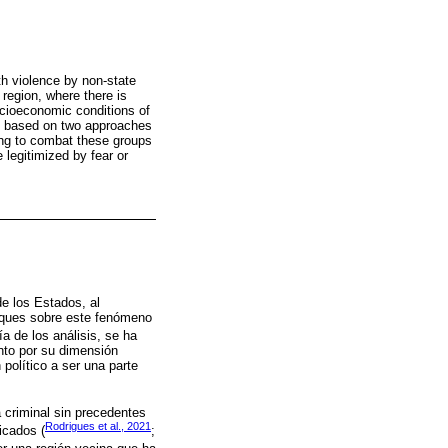
th violence by non-state
 region, where there is
ocioeconomic conditions of
el based on two approaches
ling to combat these groups
 legitimized by fear or
e los Estados, al
oques sobre este fenómeno
ía de los análisis, se ha
anto por su dimensión
político a ser una parte
 criminal sin precedentes
Rodrigues et al., 2021
icados (
;