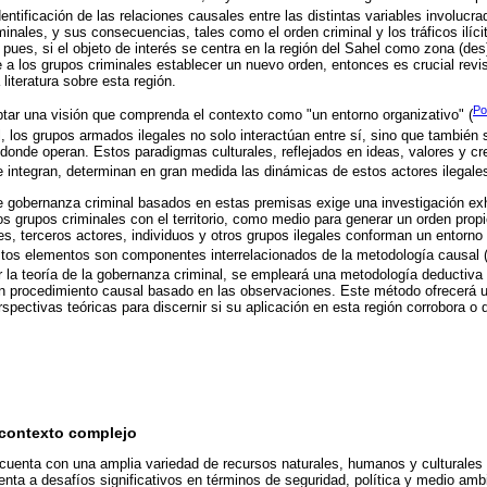
a identificación de las relaciones causales entre las distintas variables involuc
minales, y sus consecuencias, tales como el orden criminal y los tráficos ilíci
, pues, si el objeto de interés se centra en la región del Sahel como zona (de
ite a los grupos criminales establecer un nuevo orden, entonces es crucial revisa
 literatura sobre esta región.
Po
ptar una visión que comprenda el contexto como "un entorno organizativo" (
l, los grupos armados ilegales no solo interactúan entre sí, sino que también 
r donde operan. Estos paradigmas culturales, reflejados en ideas, valores y cr
integran, determinan en gran medida las dinámicas de estos actores ilegales
e gobernanza criminal basados en estas premisas exige una investigación exh
os grupos criminales con el territorio, como medio para generar un orden prop
nes, terceros actores, individuos y otros grupos ilegales conforman un entor
stos elementos son componentes interrelacionados de la metodología causal 
ar la teoría de la gobernanza criminal, se empleará una metodología deductiva (
 un procedimiento causal basado en las observaciones. Este método ofrecerá 
rspectivas teóricas para discernir si su aplicación en esta región corrobora o
n contexto complejo
l cuenta con una amplia variedad de recursos naturales, humanos y culturales
renta a desafíos significativos en términos de seguridad, política y medio am