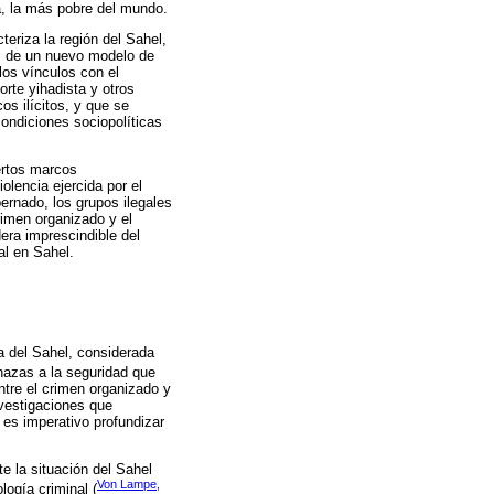
a, la más pobre del mundo.
teriza la región del Sahel,
es de un nuevo modelo de
los vínculos con el
orte yihadista y otros
os ilícitos, y que se
ondiciones sociopolíticas
iertos marcos
iolencia ejercida por el
bernado, los grupos ilegales
imen organizado y el
era imprescindible del
al en Sahel.
ja del Sahel, considerada
nazas a la seguridad que
ntre el crimen organizado y
nvestigaciones que
, es imperativo profundizar
e la situación del Sahel
Von Lampe,
logía criminal (