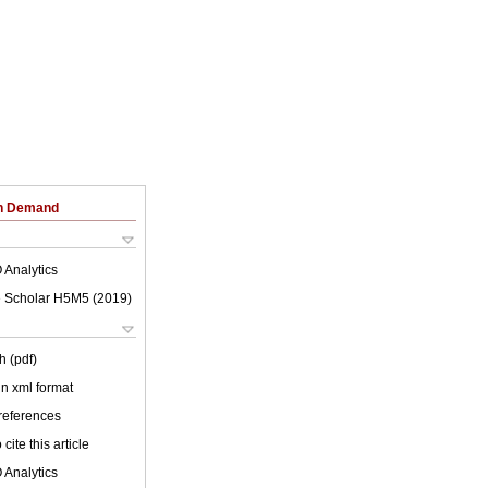
on Demand
 Analytics
 Scholar H5M5 (
2019
)
h (pdf)
 in xml format
 references
cite this article
 Analytics