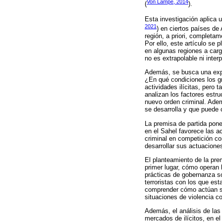
Von Lampe, 2014
(
).
Esta investigación aplica 
2021
) en ciertos países de
región, a priori, completa
Por ello, este artículo se
en algunas regiones a cargo
no es extrapolable ni inter
Además, se busca una expli
¿En qué condiciones los gr
actividades ilícitas, pero 
analizan los factores estru
nuevo orden criminal. Ademá
se desarrolla y que puede 
La premisa de partida pone
en el Sahel favorece las a
criminal en competición co
desarrollar sus actuacione
El planteamiento de la pre
primer lugar, cómo operan
prácticas de gobernanza so
terroristas con los que es
comprender cómo actúan so
situaciones de violencia c
Además, el análisis de las
mercados de ilícitos, en e