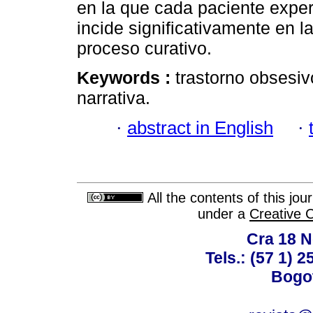
en la que cada paciente expe
incide significativamente en l
proceso curativo.
Keywords :
trastorno obsesi
narrativa.
·
abstract in English
·
All the contents of this jo
under a
Creative 
Cra 18 No
Tels.: (57 1) 
Bogot