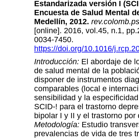
Estandarizada versión I (SCID
Encuesta de Salud Mental de
Medellín, 2012
.
rev.colomb.psi
[online]. 2016, vol.45, n.1, p
0034-7450.
https://doi.org/10.1016/j.rcp.
Introducción:
El abordaje de 
de salud mental de la poblac
disponer de instrumentos diagn
comparables (local e internac
sensibilidad y la especificidad
SCID-! para el trastorno depre
bipolar I y II y el trastorno p
Metodología:
Estudio transve
prevalencias de vida de tres 