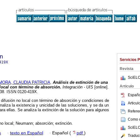
ón
Servicios 
419X
Revista
SciELO
MORA, CLAUDIA PATRICIA
.
Análisis de extinción de una
Articulo
local con término de absorción
.
Integración - UIS
[online].
-138. ISSN 0120-419X.
Españo
difusión no local con término de absorción y condiciones de
Articu
aliza la existencia y unicidad de las soluciones, y se da un
ra ellas. Se analiza la extinción de la solución para algunos
Referen
Como ci
no local; Neumann; absorción; extinción.
SciELO
s
·
texto en Español
·
Español (
pdf
)
Traduc