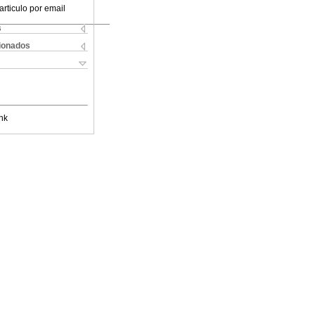
articulo por email
s
cionados
nk