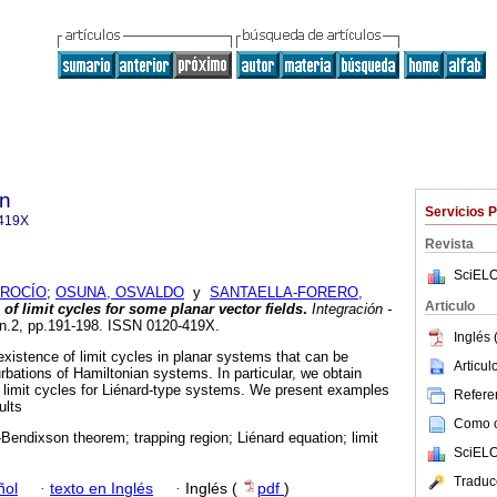
ón
Servicios 
419X
Revista
SciELO
 ROCÍO
;
OSUNA, OSVALDO
y
SANTAELLA-FORERO,
Articulo
 of limit cycles for some planar vector fields
.
Integración -
, n.2, pp.191-198. ISSN 0120-419X.
Inglés 
existence of limit cycles in planar systems that can be
Articu
urbations of Hamiltonian systems. In particular, we obtain
of limit cycles for Liénard-type systems. We present examples
Referen
ults
Como ci
Bendixson theorem; trapping region; Liénard equation; limit
SciELO
Traduc
ñol
·
texto en Inglés
·
Inglés (
pdf
)