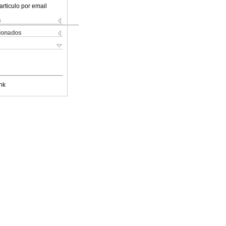
articulo por email
s
cionados
nk