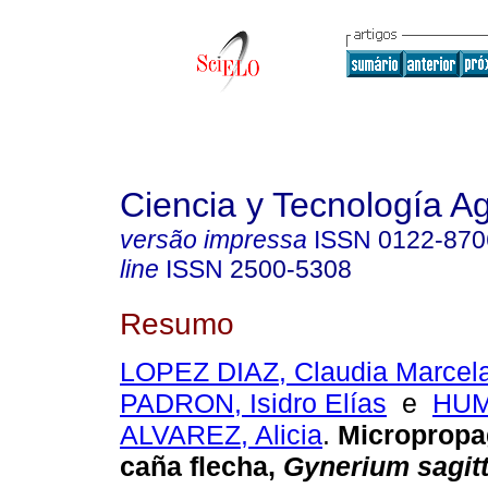
Ciencia y Tecnología A
versão impressa
ISSN
0122-870
line
ISSN
2500-5308
Resumo
LOPEZ DIAZ, Claudia Marcel
PADRON, Isidro Elías
e
HU
ALVAREZ, Alicia
.
Micropropa
caña flecha,
Gynerium sagit