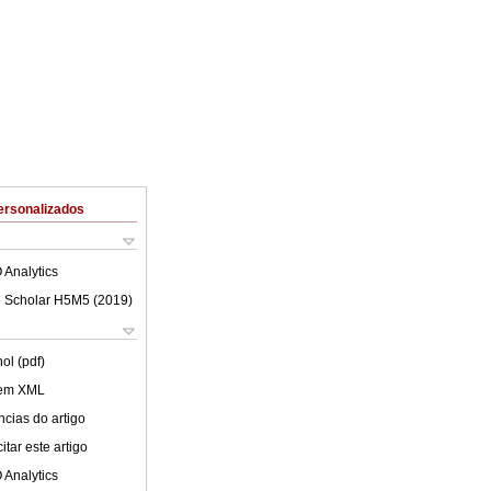
ersonalizados
 Analytics
 Scholar H5M5 (
2019
)
ol (pdf)
 em XML
cias do artigo
tar este artigo
 Analytics