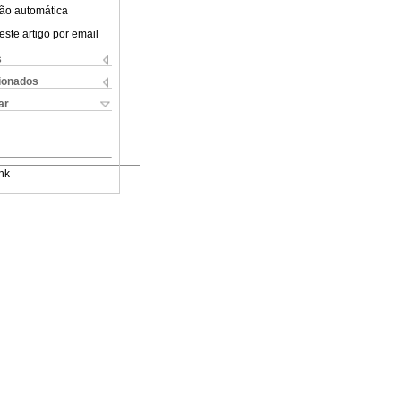
ão automática
este artigo por email
s
cionados
ar
nk