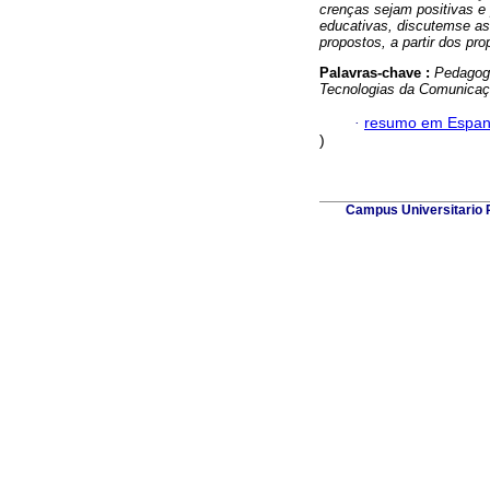
crenças sejam positivas e
educativas, discutemse as
propostos, a partir dos pr
Palavras-chave :
Pedagogi
Tecnologias da Comunicaç
·
resumo em Espan
)
Campus Universitario P