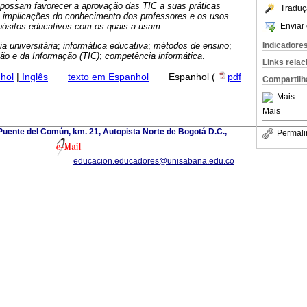
 possam favorecer a aprovação das TIC a suas práticas
Traduç
 implicações do conhecimento dos professores e os usos
Enviar 
opósitos educativos com os quais a usam.
Indicadore
a universitária
;
informática educativa
;
métodos de ensino
;
ão e da Informação (TIC)
;
competência informática
.
Links rela
hol
|
Inglês
·
texto em Espanhol
·
Espanhol (
pdf
Compartilh
Mais
Mais
uente del Común, km. 21, Autopista Norte de Bogotá D.C.,
Permali
educacion.educadores@unisabana.edu.co