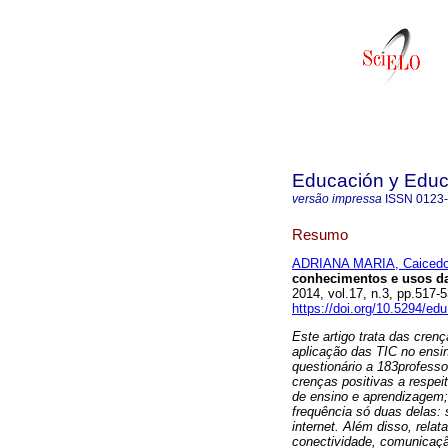
Educación y Edu
versão impressa
ISSN
0123
Resumo
ADRIANA MARIA, Caiced
conhecimentos e usos da
2014, vol.17, n.3, pp.517
https://doi.org/10.5294/ed
Este artigo trata das cre
aplicação das TIC no ensi
questionário a 183professo
crenças positivas a respe
de ensino e aprendizagem
frequência só duas delas:
internet. Além disso, rela
conectividade, comunicaçã