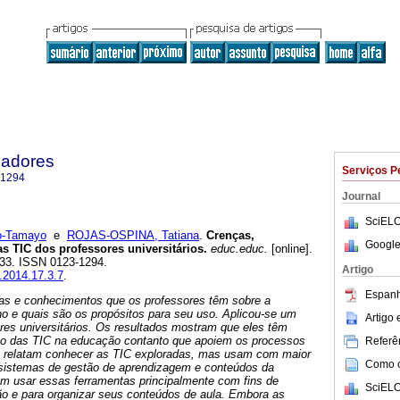
cadores
Serviços P
-1294
Journal
SciELO
o-Tamayo
e
ROJAS-OSPINA, Tatiana
.
Crenças,
Google
s TIC dos professores universitários
.
educ.educ.
[online].
-533. ISSN 0123-1294.
Artigo
u.2014.17.3.7
.
Espanh
nças e conhecimentos que os professores têm sobre a
no e quais são os propósitos para seu uso. Aplicou-se um
Artigo
res universitários. Os resultados mostram que eles têm
ito das TIC na educação contanto que apoiem os processos
Referên
; relatam conhecer as TIC exploradas, mas usam com maior
Como ci
 sistemas de gestão de aprendizagem e conteúdos da
tam usar essas ferramentas principalmente com fins de
SciELO
o e para organizar seus conteúdos de aula. Embora as