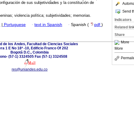
onfiguración de sus subjetividades y la constitución de
Automat
Send th
eninas; violencia política; subjetividades; memorias.
Indicators
h
|
Portuguese
·
text in Spanish
·
Spanish (
pdf
)
Related lin
Share
More
d de los Andes, Facultad de Ciencias Sociales
ra 1 E No 18ª -10, Edificio Franco Of 202
More
Bogotá D.C., Colombia
fono- (57-1) 3324505 Fax (57-1) 3324508
Permali
res@uniandes.edu.co