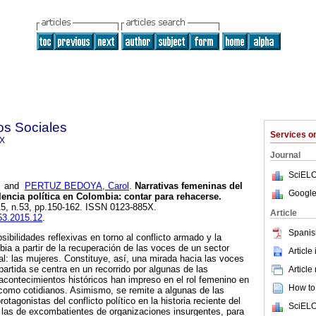
os Sociales
Services 
5X
Journal
SciELO
and
PERTUZ BEDOYA, Carol
.
Narrativas femeninas del
Google
lencia política en Colombia
:
contar para rehacerse
.
15, n.53, pp.150-162. ISSN 0123-885X.
Article
s53.2015.12
.
Spanis
osibilidades reflexivas en torno al conflicto armado y la
bia a partir de la recuperación de las voces de un sector
Article
cial: las mujeres. Constituye, así, una mirada hacia las voces
artida se centra en un recorrido por algunas de las
Article
 acontecimientos históricos han impreso en el rol femenino en
How to 
 como cotidianos. Asimismo, se remite a algunas de las
otagonistas del conflicto político en la historia reciente del
SciELO
, las de excombatientes de organizaciones insurgentes, para