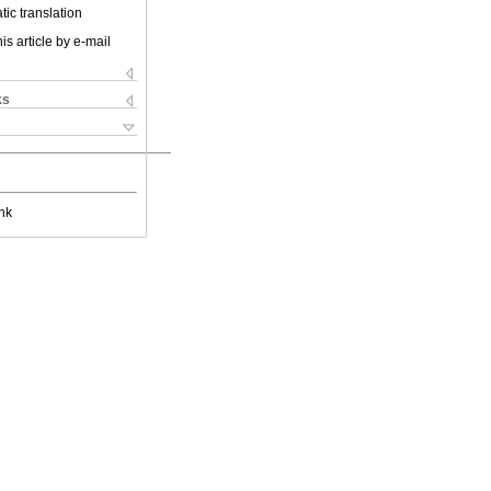
ic translation
is article by e-mail
ks
nk