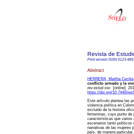
Revista de Estudi
Print version
ISSN
0123-88
Abstract
HERRERA, Martha Cecilia
conflicto armado y la vio
rev.estud.soc.
[online]. 20
https://doi.org/10.7440/re
Este artículo plantea las p
violencia política en Colom
excluido de la historia ofi
femeninas, cuyo punto de p
características que varios
escenarios tanto políticos
narrativas de las mujeres pr
país, de manera particular