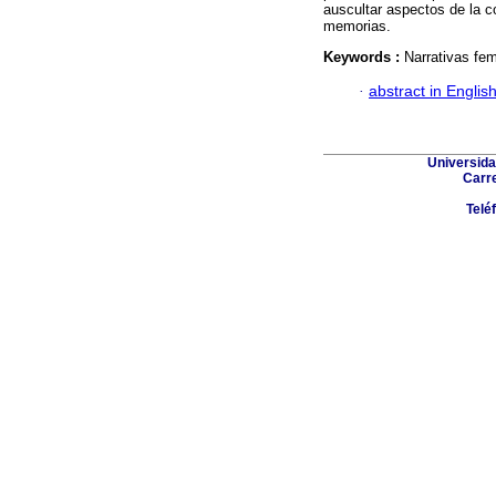
auscultar aspectos de la c
memorias.
Keywords :
Narrativas fem
·
abstract in Englis
Universida
Carre
Telé