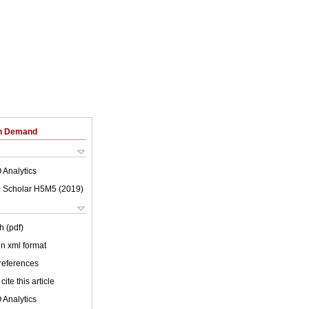
on Demand
 Analytics
 Scholar H5M5 (
2019
)
h (pdf)
 in xml format
 references
cite this article
 Analytics