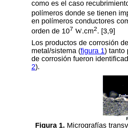
como es el caso recubrimiento
polímeros donde se tienen im
en polímeros conductores como
7
2
orden de 10
W
.cm
. [3,9]
Los productos de corrosión del
metal/sistema (
figura 1
) tanto
de corrosión fueron identific
2
).
Figura 1.
Micrografías transv