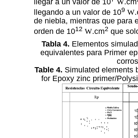
llegar a un valor de 10
W
.cm
9
llegando a un valor de 10
W
de niebla, mientras que para e
12
2
orden de 10
W
.cm
que sol
Tabla 4.
Elementos simulados
equivalentes para Primer ep
corro
Table 4.
Simulated elements by
for Epoxy zinc primer/Polysi