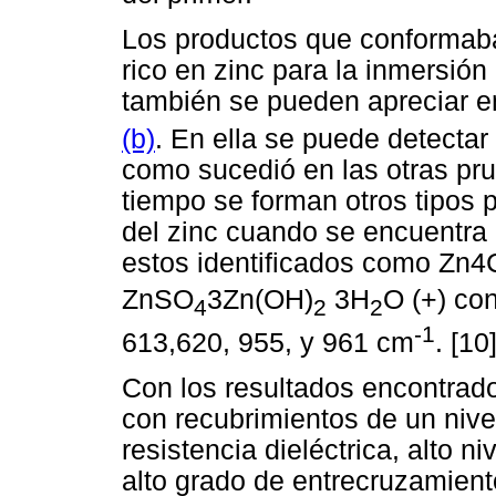
Los productos que conformaba
rico en zinc para la inmersión
también se pueden apreciar e
(b)
. En ella se puede detectar
como sucedió en las otras pr
tiempo se forman otros tipos 
del zinc cuando se encuentra 
estos identificados como Zn4
ZnSO
3Zn(OH)
3H
O (+) co
4
2
2
-1
613,620, 955, y 961 cm
. [10
Con los resultados encontrado
con recubrimientos de un nive
resistencia dieléctrica, alto 
alto grado de entrecruzamient