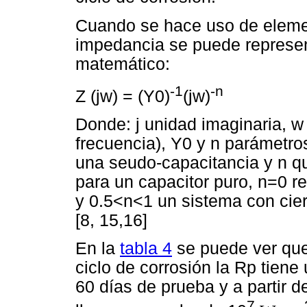
Cuando se hace uso de elemen
impedancia se puede representa
matemático:
-1
-n
Z (jw) = (Y0)
(jw)
Donde: j unidad imaginaria, w
frecuencia), Y0 y n parámet
una seudo-capacitancia y n qu
para un capacitor puro, n=0 r
y 0.5<n<1 un sistema con cier
[8, 15,16]
En la
tabla 4
se puede ver que 
ciclo de corrosión la Rp tiene
60 días de prueba y a partir d
7