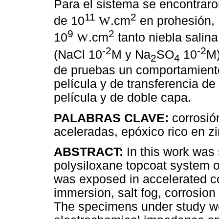
Para el sistema se encontrar
11
2
de 10
W
.cm
en prohesión,
9
2
10
W
.cm
tanto niebla salin
-2
-2
(NaCl 10
M y Na
SO
10
M)
2
4
de pruebas un comportamiento
película y de transferencia de
película y de doble capa.
PALABRAS CLAVE:
corrosió
aceleradas, epóxico rico en zi
ABSTRACT:
In this work was 
polysiloxane topcoat system o
was exposed in accelerated co
immersion, salt fog, corrosion
The specimens under study we