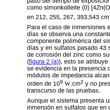
paso del tiempo de exposición
como simonkolleite (0) [4Zn(
en 212, 255, 267, 393,543 cm
Para el caso de inmersiones e
días se observa una constante
componente polimérica del si
días y en sulfatos pasado 43 
de corrosión del zinc como su
(
figura 2 (a)
), esto se atribuye
se evidencia en la presencia 
módulos de impedancia alcan
9
2
orden de 10
W
.cm
y no pres
transcurso de las pruebas.
Aunque el sistema presenta un
inmersión en sulfatos que en c