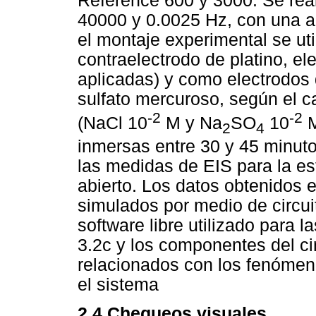
Reference 600 y 3000. Se real
40000 y 0.0025 Hz, con una a
el montaje experimental se uti
contraelectrodo de platino, el
aplicadas) y como electrodos 
sulfato mercuroso, según el ca
-2
-2
(NaCl 10
M y Na
SO
10
M
2
4
inmersas entre 30 y 45 minuto
las medidas de EIS para la est
abierto. Los datos obtenidos
simulados por medio de circuit
software libre utilizado para 
3.2c y los componentes del c
relacionados con los fenómen
el sistema
2.4 Chequeos visuales