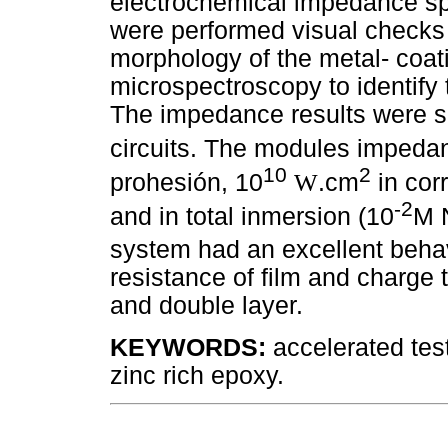
electrochemical impedance spe
were performed visual checks 
morphology of the metal- coa
microspectroscopy to identify 
The impedance results were si
circuits. The modules impeda
10
2
prohesión, 10
W
.cm
in cor
-2
and in total inmersion (10
M 
system had an excellent behavi
resistance of film and charge 
and double layer.
KEYWORDS:
accelerated tes
zinc rich epoxy.