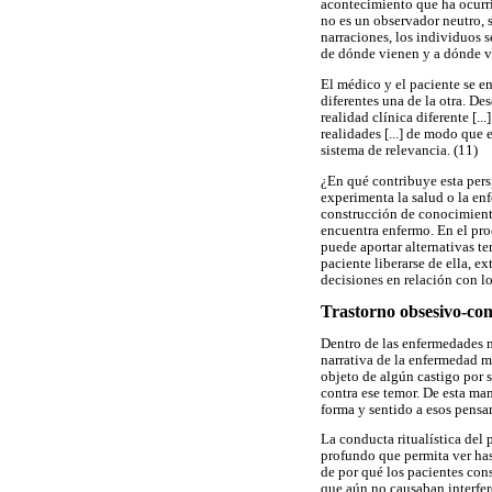
acontecimiento que ha ocurri
no es un observador neutro, s
narraciones, los individuos s
de dónde vienen y a dónde v
El médico y el paciente se e
diferentes una de la otra. De
realidad clínica diferente [.
realidades [...] de modo que 
sistema de relevancia. (11)
¿En qué contribuye esta pers
experimenta la salud o la en
construcción de conocimiento
encuentra enfermo. En el proc
puede aportar alternativas te
paciente liberarse de ella, e
decisiones en relación con lo
Trastorno obsesivo-co
Dentro de las enfermedades m
narrativa de la enfermedad m
objeto de algún castigo por s
contra ese temor. De esta ma
forma y sentido a esos pensam
La conducta ritualística del
profundo que permita ver has
de por qué los pacientes con
que aún no causaban interfer