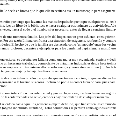
 examen.
ia le decía en broma que lo que ella necesitaba era un microscopio para asegurarse 
 extraño que tenga que lavarme las manos después de que toque cualquier cosa. Así 
rtina, leer un libro de la biblioteca o hacer cualquier otro número de actividades. 
 veces, hasta el codo o el hombro si es necesario, antes de llegar a sentirme limpia
ro de una numerosa familia. Los jefes del hogar, con un gran esfuerzo, consiguieron
lo. Por esa razón Liliana confronta una situación de exigencia, retribución y compr
onderles. El hecho de que la familia sea destacada como ‘un modelo’ entre los vecin
ramos juiciosos, decentes y ejemplares para los demás; mi papá siempre mostró eso
ra exitosa, es descrita por Liliana como una mujer muy organizada, estricta y dedic
omo un incesante trabajador, comerciante de máquinas industriales desde hace treint
 su empresa: «... invierte en ella no sólo energía y horas sino neuronas [...]. No le 
tenga que viajar y trabajar los fines de semana».
nicia desde su infancia: «No me gustaba que me tosieran encima, ni que me dieran l
anizaran o le tocaran sus cosas. Incluso no podía ni comer fuera de casa, pues para 
ción:
tar una infección o una enfermedad y por eso hago aseo, me lavo las manos seguid
n de las enfermedades no se ve, entonces hay que evitarla de cualquier manera».
l se enfoca hacia aquellos gérmenes (objeto definido) que transmiten las enfermedad
 (objeto indefinido, ilimitado). Estas condiciones se perfilan como agudos síntomas
astorno se expresa en una constante y progresiva asociación entre castigo, miedo y 