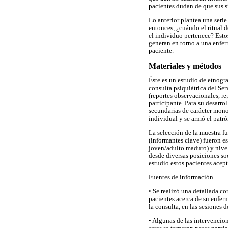
pacientes dudan de que sus s
Lo anterior plantea una serie 
entonces, ¿cuándo el ritual d
el individuo pertenece? Estos
generan en torno a una enfer
paciente.
Materiales y métodos
Éste es un estudio de etnogr
consulta psiquiátrica del Se
(reportes observacionales, rep
participante. Para su desarro
secundarias de carácter monog
individual y se armó el patr
La selección de la muestra fue
(informantes clave) fueron e
joven/adulto maduro) y nivel 
desde diversas posiciones soc
estudio estos pacientes acep
Fuentes de información
• Se realizó una detallada c
pacientes acerca de su enferm
la consulta, en las sesiones 
• Algunas de las intervencio