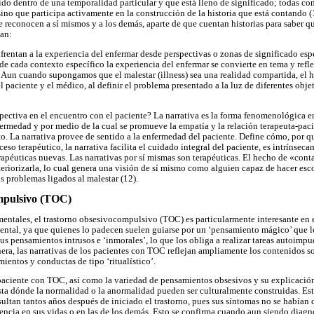
do dentro de una temporalidad particular y que está lleno de significado; todas cons
ino que participa activamente en la construcción de la historia que está contando (1
e reconocen a sí mismos y a los demás, aparte de que cuentan historias para saber q
an:
nfrentan a la experiencia del enfermar desde perspectivas o zonas de significado esp
sde cada contexto específico la experiencia del enfermar se convierte en tema y ref
..] Aun cuando supongamos que el malestar (illness) sea una realidad compartida, el
el paciente y el médico, al definir el problema presentado a la luz de diferentes obj
pectiva en el encuentro con el paciente? La narrativa es la forma fenomenológica en
fermedad y por medio de la cual se promueve la empatía y la relación terapeuta-paci
. La narrativa provee de sentido a la enfermedad del paciente. Define cómo, por q
eso terapéutico, la narrativa facilita el cuidado integral del paciente, es intrínseca
rapéuticas nuevas. Las narrativas por sí mismas son terapéuticas. El hecho de «contar
xteriorizarla, lo cual genera una visión de sí mismo como alguien capaz de hacer es
s problemas ligados al malestar (12).
mpulsivo (TOC)
entales, el trastorno obsesivocompulsivo (TOC) es particularmente interesante en e
ental, ya que quienes lo padecen suelen guiarse por un ‘pensamiento mágico’ que l
us pensamientos intrusos e ‘inmorales’, lo que los obliga a realizar tareas autoimp
nera, las narrativas de los pacientes con TOC reflejan ampliamente los contenidos s
ientos y conductas de tipo ‘ritualístico’.
 paciente con TOC, así como la variedad de pensamientos obsesivos y su explicación,
ta dónde la normalidad o la anormalidad pueden ser culturalmente construidas. Esta
sultan tantos años después de iniciado el trastorno, pues sus síntomas no se habían
encia en sus vidas o en las de los demás. Esto se confirma cuando aun siendo diag