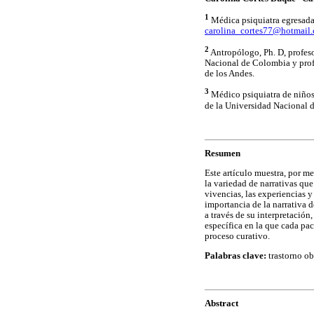
1
Médica psiquiatra egresada
carolina_cortes77@hotmail
2
Antropólogo, Ph. D, profeso
Nacional de Colombia y prof
de los Andes.
3
Médico psiquiatra de niños 
de la Universidad Nacional 
Resumen
Este artículo muestra, por m
la variedad de narrativas qu
vivencias, las experiencias y
importancia de la narrativa 
a través de su interpretació
específica en la que cada pa
proceso curativo.
Palabras clave:
trastorno ob
Abstract