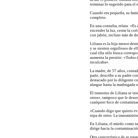
terminar lo sugerido para el
Cuando era pequeña, su famil
completo.
En una consulta, relata: «Es
encender la luz, cerrar la co
con jabón, incluso más de dos
Liliana es la hija menor dent
y se sienten orgullosos de el
cual ella sólo busca corresp
aumenta la presión: «Todos é
inculcaba».
La madre, de 57 años, contado
parte, describe a su padre c
destacado por lo diligente con
alargue hasta la madrugada o 
El trastorno de Liliana se i
otros», tampoco que le desorg
cualquier foco de contamina
«Cuando digo que quiero evi
ropa de otros. La transmisió
En Liliana, el miedo como ta
dirige hacia la contaminación
Otra característica de su tr