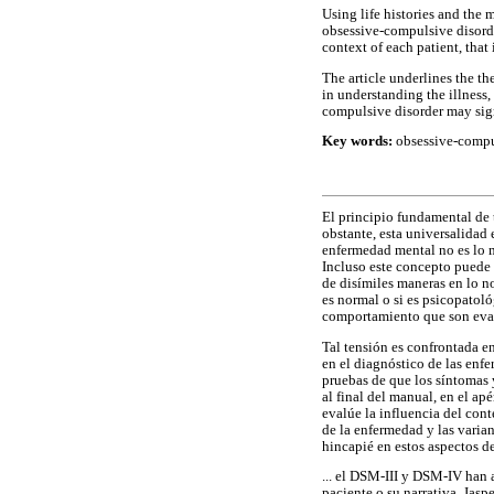
Using life histories and the m
obsessive-compulsive disorder
context of each patient, that 
The article underlines the the
in understanding the illness,
compulsive disorder may sig
Key words:
obsessive-compul
El principio fundamental de 
obstante, esta universalidad 
enfermedad mental no es lo m
Incluso este concepto puede 
de disímiles maneras en lo no
es normal o si es psicopatol
comportamiento que son eval
Tal tensión es confrontada en
en el diagnóstico de las enfer
pruebas de que los síntomas y
al final del manual, en el ap
evalúe la influencia del cont
de la enfermedad y las varian
hincapié en estos aspectos d
... el DSM-III y DSM-IV han a
paciente o su narrativa. Jasp