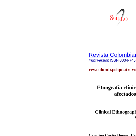
Revista Colombian
Print version
ISSN
0034-745
rev.colomb.psiquiatr. v
Etnografía clíni
afectados
Clinical Ethnograph
1
Carolina Cortés Duque
Car