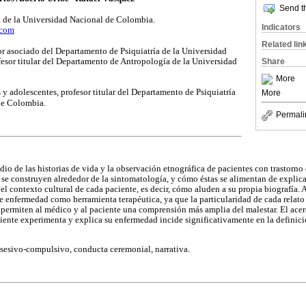
Send th
 de la Universidad Nacional de Colombia.
Indicators
.com
Related lin
r asociado del Departamento de Psiquiatría de la Universidad
esor titular del Departamento de Antropología de la Universidad
Share
More
y adolescentes, profesor titular del Departamento de Psiquiatría
More
de Colombia.
Permali
edio de las historias de vida y la observación etnográfica de pacientes con trastor
e se construyen alrededor de la sintomatología, y cómo éstas se alimentan de explic
 el contexto cultural de cada paciente, es decir, cómo aluden a su propia biografía. 
de enfermedad como herramienta terapéutica, ya que la particularidad de cada relato
n, permiten al médico y al paciente una comprensión más amplia del malestar. El ace
ciente experimenta y explica su enfermedad incide significativamente en la definici
sesivo-compulsivo, conducta ceremonial, narrativa.