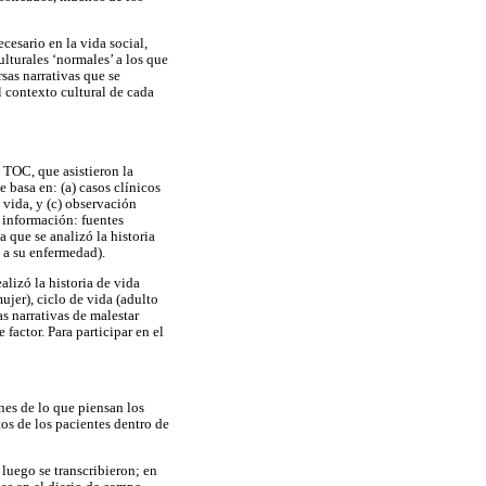
ecesario en la vida social,
ulturales ‘normales’ a los que
sas narrativas que se
 contexto cultural de cada
 TOC, que asistieron la
 basa en: (a) casos clínicos
e vida, y (c) observación
a información: fuentes
 que se analizó la historia
 a su enfermedad).
alizó la historia de vida
jer), ciclo de vida (adulto
s narrativas de malestar
factor. Para participar en el
nes de lo que piensan los
tos de los pacientes dentro de
luego se transcribieron; en