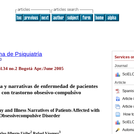
a de Psiquiatría
Services 
0
Journal
ol.34 no.2 Bogotá Apr./June 2005
SciELO
Article
ca y narrativas de enfermedad de pacientes
Spanis
 con trastorno obsesivo-compulsivo
Article
Article
y and Illness Narratives of Patients Affected with
How to 
Obsessivecompulsive Disorder
SciELO
Automat
2
3
los Alberto Uribe
Rafael Vásquez