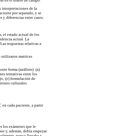
das en el diario de campo.
s interpretaciones de la
aciente por separado, y se
 y diferencias entre casos.
 el estado actual de los
sidencia actual. La
Las respuestas relativas a
e utilizaron matrices
nte forma (análisis): (a)
nes tentativas entre los
jo; (e) formulación de
trones culturales
 en cada paciente, a partir
er los exámenes que le
esor y, además, debía empezar
inalmente, nunca llegaba a