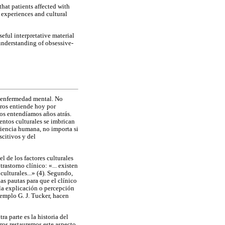
 that patients affected with
e experiences and cultural
seful interpretative material
 understanding of obsessive-
a enfermedad mental. No
tros entiende hoy por
ros entendíamos años atrás.
entos culturales se imbrican
eriencia humana, no importa si
scitivos y del
l de los factores culturales
rastorno clínico: «... existen
culturales...» (4). Segundo,
as pautas para que el clínico
 la explicación o percepción
jemplo G. J. Tucker, hacen
a parte es la historia del
tros restauremos este aspecto