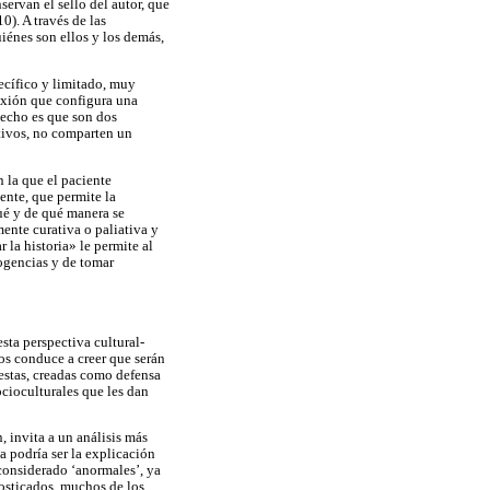
ervan el sello del autor, que
0). A través de las
uiénes son ellos y los demás,
ecífico y limitado, muy
lexión que configura una
 hecho es que son dos
etivos, no comparten un
 la que el paciente
ente, que permite la
ué y de qué manera se
mente curativa o paliativa y
 la historia» le permite al
cogencias y de tomar
sta perspectiva cultural-
os conduce a creer que serán
uestas, creadas como defensa
ocioculturales que les dan
 invita a un análisis más
 podría ser la explicación
 considerado ‘anormales’, ya
nosticados, muchos de los