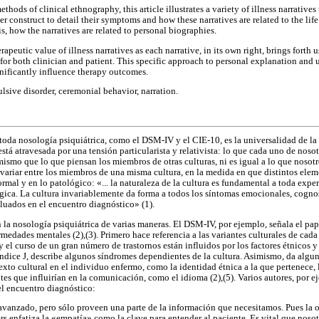
ethods of clinical ethnography, this article illustrates a variety of illness narratives
 construct to detail their symptoms and how these narratives are related to the lif
is, how the narratives are related to personal biographies.
rapeutic value of illness narratives as each narrative, in its own right, brings forth u
 for both clinician and patient. This specific approach to personal explanation and
nificantly influence therapy outcomes.
sive disorder, ceremonial behavior, narration.
toda nosología psiquiátrica, como el DSM-IV y el CIE-10, es la universalidad de l
está atravesada por una tensión particularista y relativista: lo que cada uno de noso
ismo que lo que piensan los miembros de otras culturas, ni es igual a lo que nosot
variar entre los miembros de una misma cultura, en la medida en que distintos elem
rmal y en lo patológico: «... la naturaleza de la cultura es fundamental a toda exp
ógica. La cultura invariablemente da forma a todos los síntomas emocionales, cogno
uados en el encuentro diagnóstico» (1).
 la nosología psiquiátrica de varias maneras. El DSM-IV, por ejemplo, señala el pape
medades mentales (2),(3). Primero hace referencia a las variantes culturales de cada t
 el curso de un gran número de trastornos están influidos por los factores étnicos y 
éndice J, describe algunos síndromes dependientes de la cultura. Asimismo, da algun
exto cultural en el individuo enfermo, como la identidad étnica a la que pertenece,
tes que influirían en la comunicación, como el idioma (2),(5). Varios autores, por e
el encuentro diagnóstico:
vanzado, pero sólo proveen una parte de la información que necesitamos. Pues la otr
ers enfatiza la «empatía» como la clave para entender al paciente. Es vital que noso