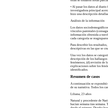
otras se tomaron notas parcia
• Al pasar los datos al diario
investigadora principal acerc
hizo una descripción detalla
Análisis de la información
Los datos sociodemográficos 
vínculos parentales (consaguí
información obtenida a través
cada categoría se reagruparon
Para describir los resultados
descriptivas en las que se cr
Una vez los datos se categori
descripción de los hallazgos 
fenómenos; (d) revisión de l
explicaciones sobre los fenó
identificados.
Resumen de casos
A continuación se expondrá u
de su narrativa. Todos los cas
Liliana, 23 años
Natural y procedente de Nari
hacían semana tras semana. Te
desde el primero. Duraba hor