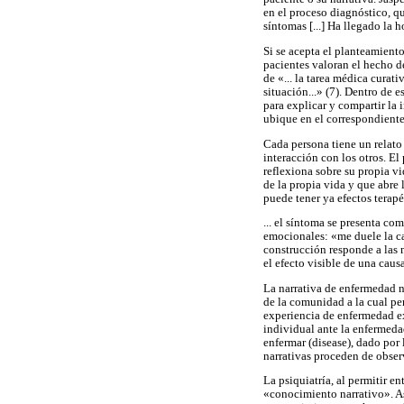
en el proceso diagnóstico, q
síntomas [...] Ha llegado la 
Si se acepta el planteamiento
pacientes valoran el hecho d
de «... la tarea médica curat
situación...» (7). Dentro de 
para explicar y compartir la 
ubique en el correspondiente
Cada persona tiene un relato
interacción con los otros. E
reflexiona sobre su propia vi
de la propia vida y que abre 
puede tener ya efectos terapé
... el síntoma se presenta co
emocionales: «me duele la ca
construcción responde a las n
el efecto visible de una cau
La narrativa de enfermedad n
de la comunidad a la cual pe
experiencia de enfermedad exi
individual ante la enfermeda
enfermar (disease), dado por 
narrativas proceden de obser
La psiquiatría, al permitir e
«conocimiento narrativo». Así