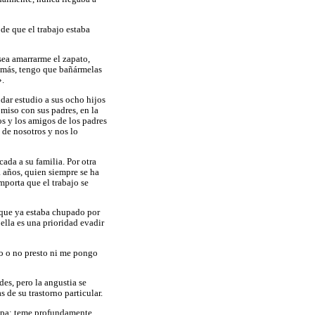
de que el trabajo estaba
sea amarrarme el zapato,
Además, tengo que bañármelas
».
 dar estudio a sus ocho hijos
omiso con sus padres, en la
os y los amigos de los padres
 de nosotros y nos lo
ada a su familia. Por otra
a años, quien siempre se ha
importa que el trabajo se
o que ya estaba chupado por
ella es una prioridad evadir
o o no presto ni me pongo
es, pero la angustia se
 de su trastorno particular.
culpa: teme profundamente