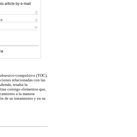
is article by e-mail
ks
nk
no obsesivo-compulsivo (TOC),
aciones relacionadas con las
Además, resalta la
 trae consigo elementos que,
rcamiento a la manera
ón de su tratamiento y en su