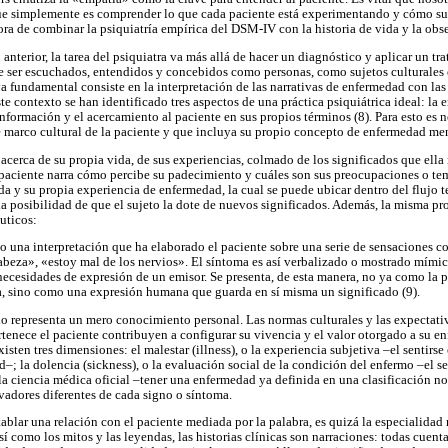
ue simplemente es comprender lo que cada paciente está experimentando y cómo sus
hora de combinar la psiquiatría empírica del DSM-IV con la historia de vida y la obse
 anterior, la tarea del psiquiatra va más allá de hacer un diagnóstico y aplicar un t
e ser escuchados, entendidos y concebidos como personas, como sujetos culturales e 
iva fundamental consiste en la interpretación de las narrativas de enfermedad con las
este contexto se han identificado tres aspectos de una práctica psiquiátrica ideal: la
información y el acercamiento al paciente en sus propios términos (8). Para esto es 
 marco cultural de la paciente y que incluya su propio concepto de enfermedad men
 acerca de su propia vida, de sus experiencias, colmado de los significados que ella
l paciente narra cómo percibe su padecimiento y cuáles son sus preocupaciones o tem
da y su propia experiencia de enfermedad, la cual se puede ubicar dentro del flujo t
la posibilidad de que el sujeto la dote de nuevos significados. Además, la misma pr
uticos:
mo una interpretación que ha elaborado el paciente sobre una serie de sensaciones co
beza», «estoy mal de los nervios». El síntoma es así verbalizado o mostrado mímic
ecesidades de expresión de un emisor. Se presenta, de esta manera, no ya como la pa
sa, sino como una expresión humana que guarda en sí misma un significado (9).
o representa un mero conocimiento personal. Las normas culturales y las expectativa
rtenece el paciente contribuyen a configurar su vivencia y el valor otorgado a su e
sten tres dimensiones: el malestar (illness), o la experiencia subjetiva –el sentirse
d–; la dolencia (sickness), o la evaluación social de la condición del enfermo –el s
la ciencia médica oficial –tener una enfermedad ya definida en una clasificación no
vadores diferentes de cada signo o síntoma.
ntablar una relación con el paciente mediada por la palabra, es quizá la especialida
 como los mitos y las leyendas, las historias clínicas son narraciones: todas cuenta