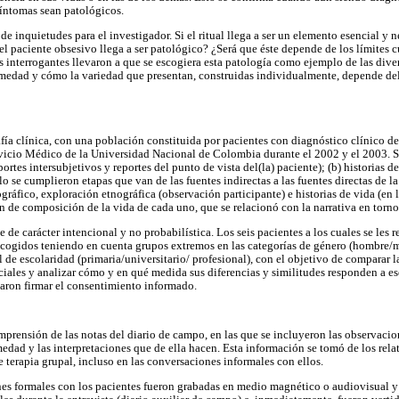
íntomas sean patológicos.
de inquietudes para el investigador. Si el ritual llega a ser un elemento esencial y n
el paciente obsesivo llega a ser patológico? ¿Será que éste depende de los límites c
 interrogantes llevaron a que se escogiera esta patología como ejemplo de las diver
medad y cómo la variedad que presentan, construidas individualmente, depende del
afía clínica, con una población constituida por pacientes con diagnóstico clínico de
rvicio Médico de la Universidad Nacional de Colombia durante el 2002 y el 2003. Se
ortes intersubjetivos y reportes del punto de vista del(la) paciente); (b) historias d
llo se cumplieron etapas que van de las fuentes indirectas a las fuentes directas de l
ráfico, exploración etnográfica (observación participante) e historias de vida (en la
ón de composición de la vida de cada uno, que se relacionó con la narrativa en torno
 de carácter intencional y no probabilística. Los seis pacientes a los cuales se les re
scogidos teniendo en cuenta grupos extremos en las categorías de género (hombre/mu
de escolaridad (primaria/universitario/ profesional), con el objetivo de comparar la
iales y analizar cómo y en qué medida sus diferencias y similitudes responden a ese 
taron firmar el consentimiento informado.
omprensión de las notas del diario de campo, en las que se incluyeron las observacio
edad y las interpretaciones que de ella hacen. Esta información se tomó de los rela
de terapia grupal, incluso en las conversaciones informales con ellos.
nes formales con los pacientes fueron grabadas en medio magnético o audiovisual y 