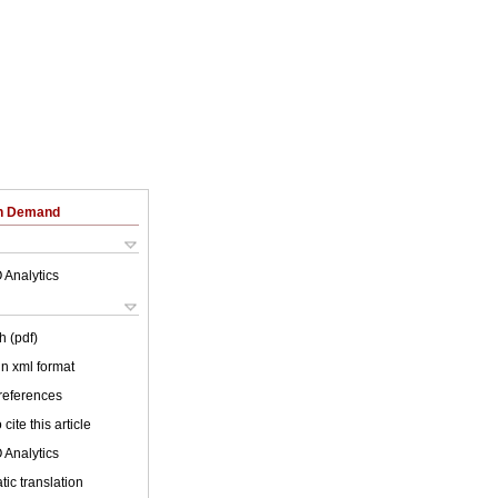
on Demand
 Analytics
h (pdf)
 in xml format
 references
cite this article
 Analytics
ic translation