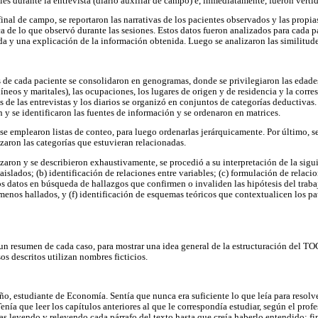
les durante la entrevista (diario auxiliar de campo) e, inmediatamente, fueron verti
 final de campo, se reportaron las narrativas de los pacientes observados y las propia
a de lo que observó durante las sesiones. Estos datos fueron analizados para cada p
da y una explicación de la información obtenida. Luego se analizaron las similitudes
de cada paciente se consolidaron en genogramas, donde se privilegiaron las edades,
neos y maritales), las ocupaciones, los lugares de origen y de residencia y la corre
 de las entrevistas y los diarios se organizó en conjuntos de categorías deductivas. 
 y se identificaron las fuentes de información y se ordenaron en matrices.
, se emplearon listas de conteo, para luego ordenarlas jerárquicamente. Por último, s
uzaron las categorías que estuvieran relacionadas.
zaron y se describieron exhaustivamente, se procedió a su interpretación de la siguie
aislados; (b) identificación de relaciones entre variables; (c) formulación de relacio
os datos en búsqueda de hallazgos que confirmen o invaliden las hipótesis del traba
menos hallados, y (f) identificación de esquemas teóricos que contextualicen los pa
n resumen de cada caso, para mostrar una idea general de la estructuración del TOC
os descritos utilizan nombres ficticios.
ño, estudiante de Economía. Sentía que nunca era suficiente lo que leía para resolv
nía que leer los capítulos anteriores al que le correspondía estudiar, según el prof
as leyendo y releyendo cada párrafo del texto hasta que creía haberlo entendido; f