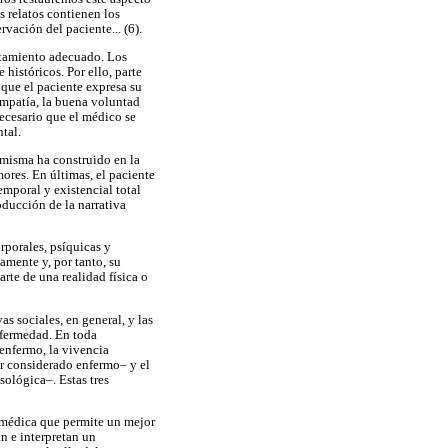
 relatos contienen los
rvación del paciente... (6).
ratamiento adecuado. Los
históricos. Por ello, parte
 que el paciente expresa su
 empatía, la buena voluntad
necesario que el médico se
tal.
 misma ha construido en la
ores. En últimas, el paciente
emporal y existencial total
oducción de la narrativa
rporales, psíquicas y
amente y, por tanto, su
rte de una realidad física o
s sociales, en general, y las
nfermedad. En toda
 enfermo, la vivencia
er considerado enfermo– y el
sológica–. Estas tres
d médica que permite un mejor
n e interpretan un